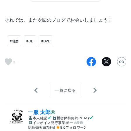
それでは、また次回のブログでお会いしましょう！
#研磨
#CD
#DVD
3
一覧に戻る
一服 太郎
本人確認
機密保持契約(NDA)
インボイス発行事業者
未登録
総販売実績
7
評価
5.0
フォロワー
0