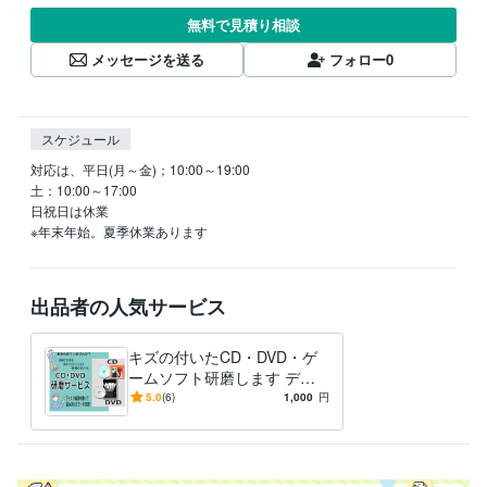
無料で見積り相談
メッセージを送る
フォロー
0
スケジュール
対応は、平日(月～金)；10:00～19:00

土：10:00～17:00

日祝日は休業

※年末年始。夏季休業あります
出品者の人気サービス
キズの付いたCD・DVD・ゲ
ームソフト研磨します ディ
スクが読み込めない、エラー
5.0
(6)
1,000
円
になる、などのお悩み解消
に！