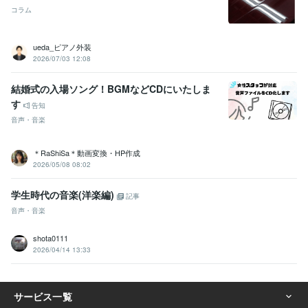
コラム
ueda_ピアノ外装
2026/07/03 12:08
結婚式の入場ソング！BGMなどCDにいたしま
す
告知
音声・音楽
＊RaShiSa＊動画変換・HP作成
2026/05/08 08:02
学生時代の音楽(洋楽編)
記事
音声・音楽
shota0111
2026/04/14 13:33