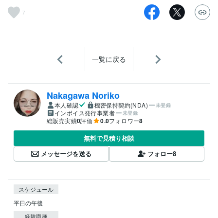
7
一覧に戻る
Nakagawa Noriko
本人確認
機密保持契約(NDA)
未登録
インボイス発行事業者
未登録
総販売実績
0
評価
0.0
フォロワー
8
無料で見積り相談
メッセージを送る
フォロー
8
スケジュール
平日の午後　
経験職種