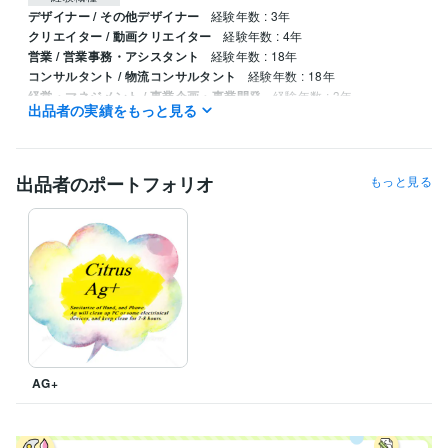
デザイナー / その他デザイナー
経験年数 : 3年
クリエイター / 動画クリエイター
経験年数 : 4年
営業 / 営業事務・アシスタント
経験年数 : 18年
コンサルタント / 物流コンサルタント
経験年数 : 18年
経営・マネジメント / 事業企画・事業開発
経験年数 : 3年
出品者の実績をもっと見る
職歴
(株)スターエキスプレス
2008年2月 ~ 現在
出品者のポートフォリオ
もっと見る
受賞歴
日本の今後の高校での英語教育について
資格・検定
TOEIC
取得年 : 1998年
ビジネス・クリエイティブツール
PowerPoint:6年
ChatGPT:1年
その他ツール
貿易 輸出 輸入:15年
AG+
得意分野
オンラインレッスン・習い事
英語の発音　トレーニング