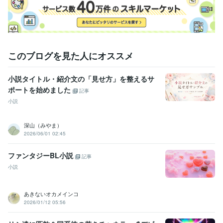
貿易の商社経験
学歴
神田外語大学
1997年3月 ~ 2001年2月
このブログを見た人にオススメ
小説タイトル・紹介文の「見せ方」を整えるサ
ポートを始めました
記事
小説
深山（みやま）
2026/06/01 02:45
ファンタジーBL小説
記事
小説
あきないオカメインコ
2026/01/12 05:56