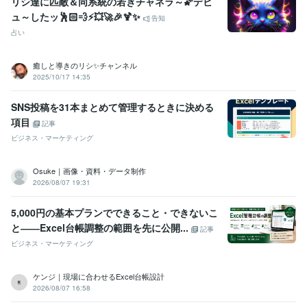
リシ達に匹敵＆同系統の若きチャネラ～🌠デビ
ュ～したッ🕺🏻💨⚡💥🚀🎉🍹✨
告知
占い
癒しと導きのリシ✨チャンネル
2025/10/17 14:35
SNS投稿を31本まとめて管理するときに決める
項目
記事
ビジネス・マーケティング
Osuke｜画像・資料・データ制作
2026/08/07 19:31
5,000円の基本プランでできること・できないこ
と――Excel台帳調整の範囲を先に公開...
記事
ビジネス・マーケティング
ケンジ｜現場に合わせるExcel台帳設計
2026/08/07 16:58