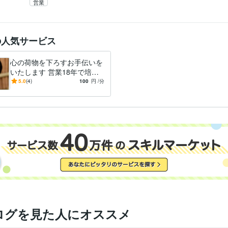
営業
の人気サービス
心の荷物を下ろすお手伝いを
いたします 営業18年で培っ
た傾聴力であなたの話を全力
5.0
(4)
100
円
/分
で肯定します。
ログを見た人にオススメ