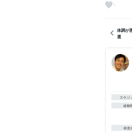
1
体調が
選
スケジ
経験
得意