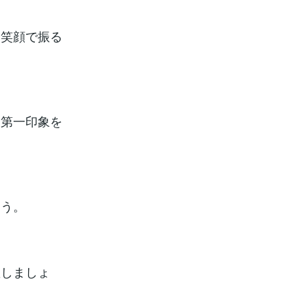
、笑顔で振る
は第一印象を
ょう。
握しましょ