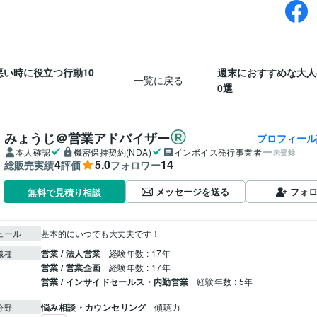
悪い時に役立つ行動10
週末におすすめな大人
一覧に戻る
0選
みょうじ＠営業アドバイザー
プロフィール
本人確認
機密保持契約(NDA)
インボイス発行事業者
未登録
4
5.0
14
総販売実績
評価
フォロワー
メッセージを送る
フォ
無料で見積り相談
ュール
基本的にいつでも大丈夫です！
営業 / 法人営業
経験年数 : 17年
職種
営業 / 営業企画
経験年数 : 17年
営業 / インサイドセールス・内勤営業
経験年数 : 5年
悩み相談・カウンセリング
傾聴力
分野