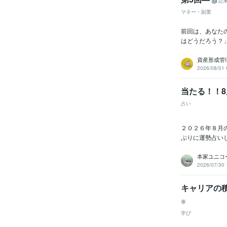
記
マネー・副業
前回は、あなた
はどうだろう？
資産形成管
2026/08/01 
当たる！！
占い
２０２６年８月
ぶりに運勢占い
本家ユニコ
2026/07/30 
キャリアの
事
学び