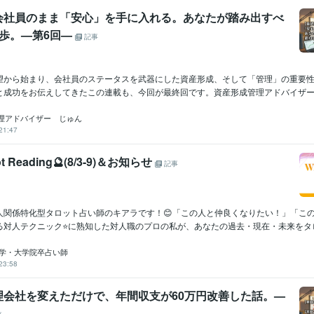
会社員のまま「安心」を手に入れる。あなたが踏み出すべ
1歩。—第6回—
記事
望から始まり、会社員のステータスを武器にした資産形成、そして「管理」の重要
と成功をお伝えしてきたこの連載も、今回が最終回です。資産形成管理アドバイザーの
理アドバイザー じゅん
21:47
rot Reading🔮(8/3-9)＆お知らせ
記事
人関係特化型タロット占い師のキアラです！😊「この人と仲良くなりたい！」「こ
対人テクニック⭐️に熟知した対人職のプロの私が、あなたの過去・現在・未来をタロ.
 英文学・大学院卒占い師
23:58
理会社を変えただけで、年間収支が60万円改善した話。—