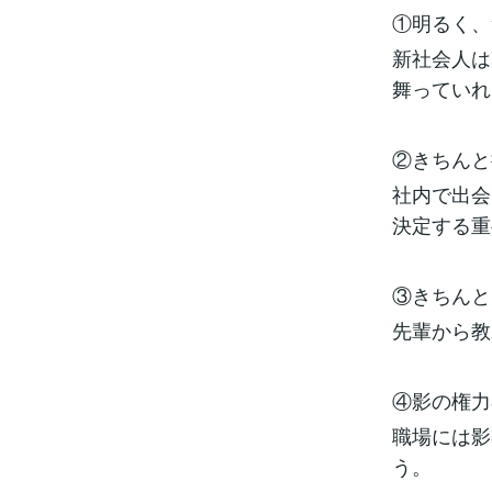
①明るく、
新社会人は
舞っていれ
②きちんと
社内で出会
決定する重
③きちんと
先輩から教
④影の権力
職場には影
う。