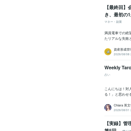
【最終回】
き、最初の
マネー・副業
満員電車での絶
たリアルな失敗
資産形成管
2026/08/08 
Weekly Ta
占い
こんにちは！対
る！」と思わせる
Chiara
2026/08/01 
【実録】管
第5回—