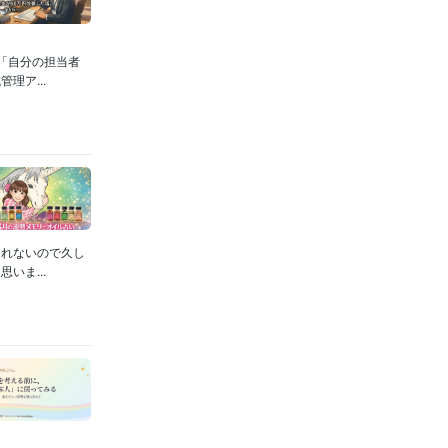
「自分の担当者
理ア...
しれないので久し
いま...