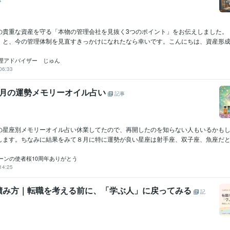
事
の貴重な資産を守る「本物の管理会社を見抜く3つのポイント」をお伝えしました。
」と、今の管理体制を見直すきっかけになれたなら幸いです。こんにちは、資産形成管
理アドバイザー じゅん
06:33
8月の運勢メモリーオイル占い
記事
の星座別メモリーオイル占い休業してたので、再開したのを知らない人もいるかも
します。ちなみに結果をみて８月に特に運勢が良い星座は射手座、双子座、魚座だと思
ーンの使者桜10周年ありがとう
14:25
積み方｜転職を考える前に、「学ぶ人」に戻ってみる
記