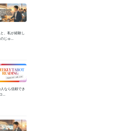
性と、私が経験し
じゅ...
の人なら信頼でき
..