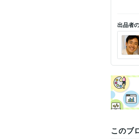
出品者
このブ