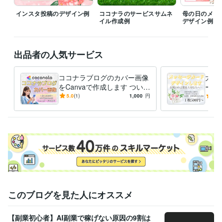
インスタ投稿のデザイン例
ココナラのサービスサムネ
母の日のメッ
イル作成例
デザイン例
出品者の人気サービス
ココナラブログのカバー画像
大切
をCanvaで作成します つい読
ード
みたくなる！目に留まるカバ
へ送
5.0
(1)
1,000
円
5.0
ー画像をお作りします
va
このブログを見た人にオススメ
【副業初心者】AI副業で稼げない原因の9割は