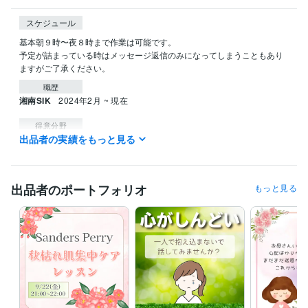
スケジュール
基本朝９時〜夜８時まで作業は可能です。

予定が詰まっている時はメッセージ返信のみになってしまうこともあり
ますがご了承ください。
職歴
湘南SIK
2024年2月 ~ 現在
得意分野
出品者の実績をもっと見る
Web制作・HP作成・EC構築
Canvaを使った画像の作成
出品者のポートフォリオ
もっと見る