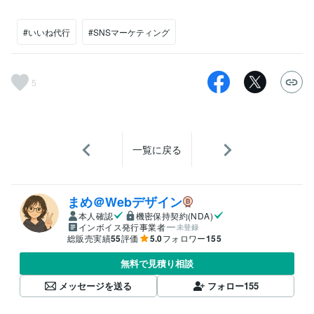
#いいね代行
#SNSマーケティング
5
一覧に戻る
まめ＠Webデザイン
本人確認
機密保持契約(NDA)
インボイス発行事業者
未登録
総販売実績
55
評価
5.0
フォロワー
155
無料で見積り相談
メッセージを送る
フォロー
155