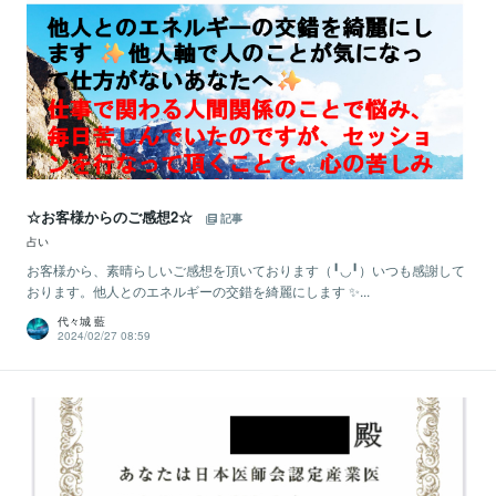
☆お客様からのご感想2☆
記事
占い
お客様から、素晴らしいご感想を頂いております（╹◡╹）いつも感謝して
おります。他人とのエネルギーの交錯を綺麗にします ✨...
代々城 藍
2024/02/27 08:59