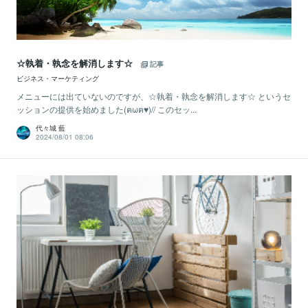
☆執着・執念を解消します☆
記事
ビジネス・マーケティング
メニューには出ていないのですが、☆執着・執念を解消します☆ というセ
ッションの提供を始めました(ฅωฅ♥)// このセッ...
代々城 藍
2024/08/01 08:06