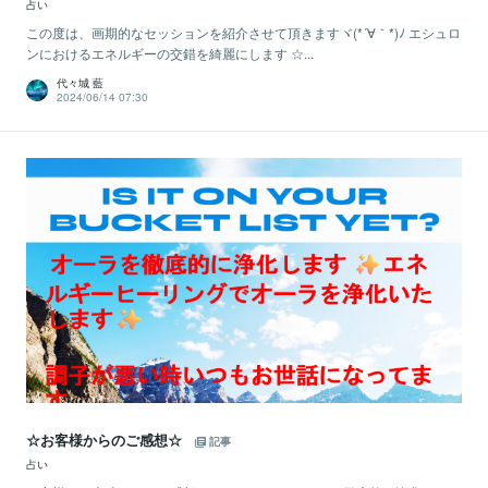
占い
この度は、画期的なセッションを紹介させて頂きますヾ(*´∀｀*)ﾉ エシュロ
ンにおけるエネルギーの交錯を綺麗にします ☆...
代々城 藍
2024/06/14 07:30
☆お客様からのご感想☆
記事
占い