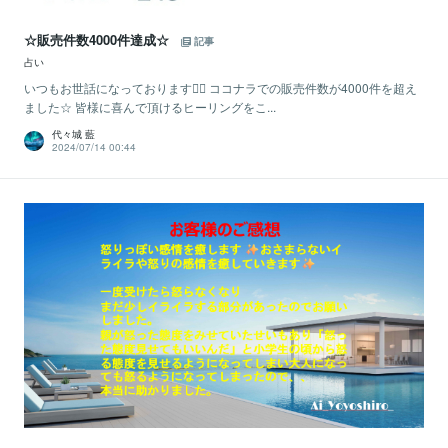
☆販売件数4000件達成☆
記事
占い
いつもお世話になっております🙇‍♂️ ココナラでの販売件数が4000件を超え
ました☆ 皆様に喜んで頂けるヒーリングをこ...
代々城 藍
2024/07/14 00:44