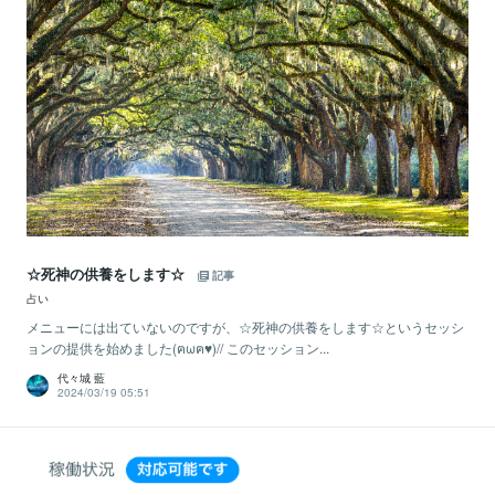
☆死神の供養をします☆
記事
占い
メニューには出ていないのですが、☆死神の供養をします☆というセッシ
ョンの提供を始めました(ฅωฅ♥)// このセッション...
代々城 藍
2024/03/19 05:51