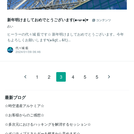
新年明けましておめでとうございます(๑•ω-๑)♥
コンテンツ
占い
ヒーラーの代々城 藍です☆ 新年明けましておめでとうございます。今年
もよろしくお願いします٩(๑&gt; ₃ &lt;)...
代々城 藍
2024/01/09 06:46
1
2
3
4
5
5
最新ブログ
☆時空遺産アルケミア☆
☆お客様からのご感想☆
☆多次元におけるハッキングを解消するセッション☆
☆ポジティブエネルギーを根本から高めます☆