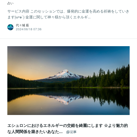
占い
サービス内容 このセッションでは、爆発的に金運を高める祈祷をしていき
ます|ω•๑`) 金運に関して神々様から頂くエネルギ...
代々城 藍
2024/06/18 07:36
エシュロンにおけるエネルギーの交錯を綺麗にします ☆より魅力的
な人間関係を築きたいあなた...
記事