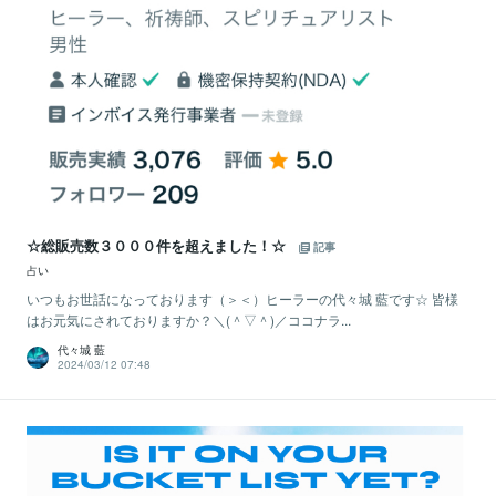
☆総販売数３０００件を超えました！☆
記事
占い
いつもお世話になっております（＞＜）ヒーラーの代々城 藍です☆ 皆様
はお元気にされておりますか？＼(＾▽＾)／ココナラ...
代々城 藍
2024/03/12 07:48