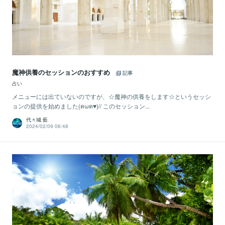
魔神供養のセッションのおすすめ
記事
占い
メニューには出ていないのですが、☆魔神の供養をします☆というセッシ
ョンの提供を始めました(ฅωฅ♥)// このセッション...
代々城 藍
2024/02/09 06:48