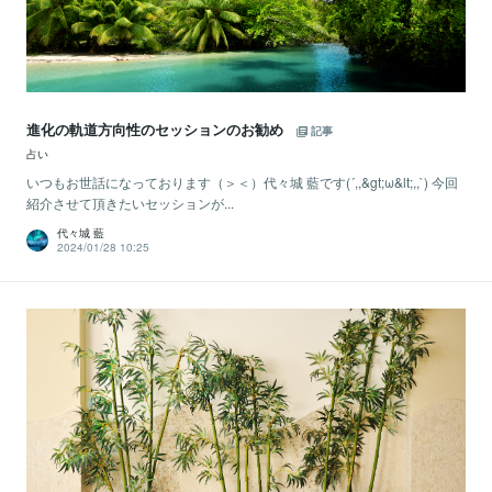
進化の軌道方向性のセッションのお勧め
記事
占い
いつもお世話になっております（＞＜）代々城 藍です(´,,&gt;ω&lt;,,`) 今回
紹介させて頂きたいセッションが...
代々城 藍
2024/01/28 10:25