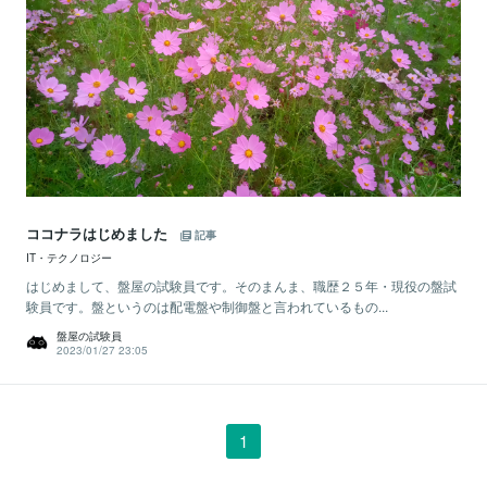
ココナラはじめました
記事
IT・テクノロジー
はじめまして、盤屋の試験員です。そのまんま、職歴２５年・現役の盤試
験員です。盤というのは配電盤や制御盤と言われているもの...
盤屋の試験員
2023/01/27 23:05
1