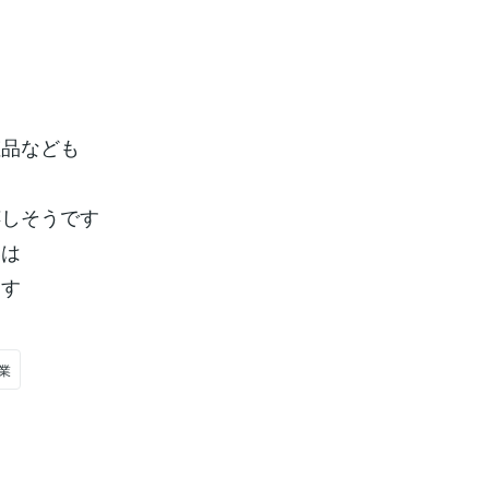
粧品なども
嬉しそうです
いは
ます
副業