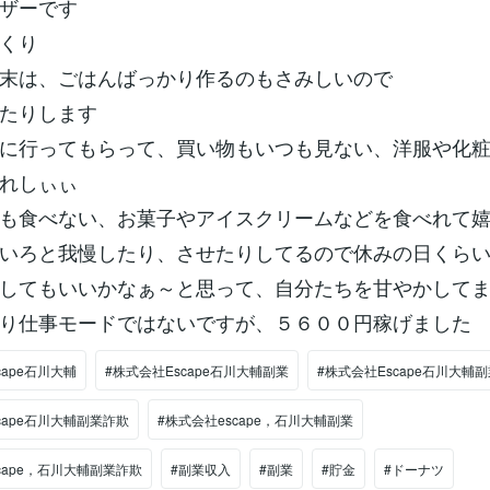
ザーです
くり
末は、ごはんばっかり作るのもさみしいので
たりします
に行ってもらって、買い物もいつも見ない、洋服や化
れしぃぃ
も食べない、お菓子やアイスクリームなどを食べれて
いろと我慢したり、させたりしてるので休みの日くら
してもいいかなぁ～と思って、自分たちを甘やかして
り仕事モードではないですが、５６００円稼げました
cape石川大輔
#株式会社Escape石川大輔副業
#株式会社Escape石川大輔
cape石川大輔副業詐欺
#株式会社escape，石川大輔副業
cape，石川大輔副業詐欺
#副業収入
#副業
#貯金
#ドーナツ