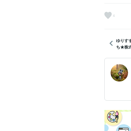
4
ゆりす
ち★株式会