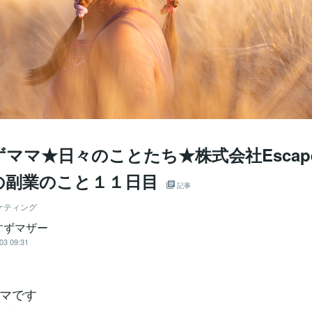
ママ★日々のことたち★株式会社Escap
の副業のこと１１日目
記事
ケティング
すずマザー
03 09:31
マです