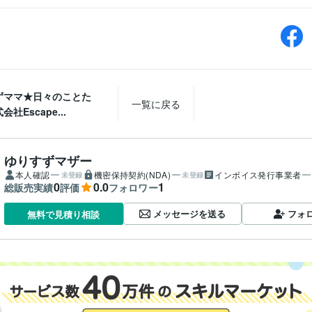
ずママ★日々のことた
一覧に戻る
社Escape...
ゆりすずマザー
本人確認
機密保持契約(NDA)
インボイス発行事業者
未登録
未登録
0
0.0
1
総販売実績
評価
フォロワー
メッセージを送る
フォ
無料で見積り相談