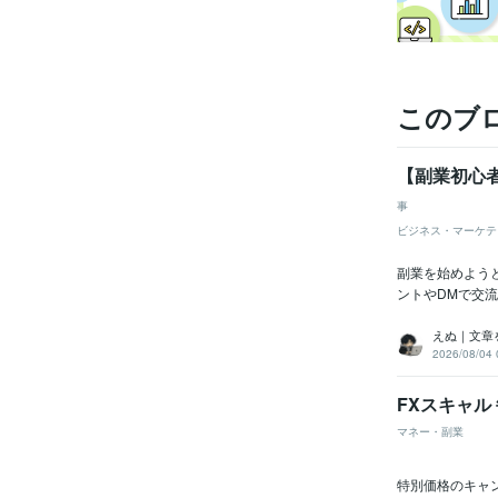
このブ
【副業初心
事
ビジネス・マーケテ
副業を始めよう
ントやDMで交流
えぬ｜文章
2026/08/04 
FXスキャル 
マネー・副業
特別価格のキャン