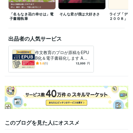
クリエイター / ライター・編集
経験年数 : 3年
クリエイター / 作家
経験年数 : 3年
クリエイター / 音楽家・作曲家・作詞家
経験年数 : 20年
「名もなき花の幸せは」電
そんな君が僕は大好きさ
ライブ「ディ
子書籍執筆
２００８」
ライフスタイル・その他 / 講師・インストラクター
経験年数 : 3年
ライフスタイル・その他 / その他
経験年数 : 30年
職歴
出品者の人気サービス
四日市市立常磐小学校
2011年3月 ~ 2020年2月
四日市市立東橋北小学校
2002年3月 ~ 2011年2月
作文教育のプロが原稿をEPU
桑名郡長島町立長島中部小学校
1994年3月 ~ 2002年2月
B化＆電子書籍化します Ama
四日市市立笹川東小学校、神前小学校、羽津小学校、三重西小学校
1
zonランキング１位作家によ
5.0
(1)
12,000
円
991年3月 ~ 1994年2月
る誤字脱字チェック付き！
株式会社 鈴鹿英数学院
1989年3月 ~ 1991年2月
名古屋市立当知小学校
2024年8月 ~ 2025年2月
名古屋市立小碓小学校
2025年3月 ~ 2026年2月
受賞歴
「あなたに届け！この歌よ」電子書籍Amazon8部門で第1位
「名も
なき花の幸せは」電子書籍Amazon８部門で第１位
資格・検定
このブログを見た人にオススメ
小学校教諭免許
取得年 : 1990年
普通自動車第一種運転免許
取得年 : 1990年