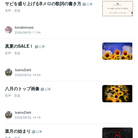
日本漢字能力検定2級
取得年 : 2006年
サビを盛り上げるBメロの歌詞の書き方
記事
音声・音楽
ビジネス・クリエイティブツール
WordPress:3年
Excel:2年
Google サイト:10年
Word:20年
Canva:2年
tomatomusic
得意分野
2026/08/03 11:04
音楽制作・ナレーション
作詞＆作曲
作詞
作曲
作詞添削
作詞指導
真夏のSALE！
ライティング・翻訳
執筆代行・文章作成＆校正・リライト
記事
校正
リライト
ブログ記事作成
キャッチコピー作成
音声・音楽
電子書籍出版サポート
学歴
IsamuDark
皇學館大学
1983年3月 ~ 1989年2月
2026/08/02 19:54
語学力
八月のトップ画像
記事
英語
日常会話レベル
音声・音楽
IsamuDark
2026/08/02 14:18
葉月の始まり
記事