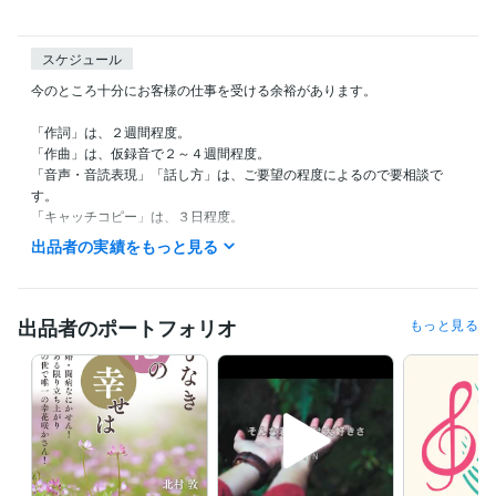
スケジュール
今のところ十分にお客様の仕事を受ける余裕があります。

「作詞」は、２週間程度。

「作曲」は、仮録音で２～４週間程度。

「音声・音読表現」「話し方」は、ご要望の程度によるので要相談で
す。

「キャッチコピー」は、３日程度。

「記事作成」は、内容及び原稿量によるので要相談です。

出品者の実績をもっと見る
「電子書籍作成」も内容・原稿量・サポートの有無によるので要相談で
す。

基本的に、原稿ありの初心者サポート無しの場合は、１０日程度、

また、初心者指導ありの場合は、２カ月程度、

出品者のポートフォリオ
もっと見る
さらに、原稿なしからのサポートが必要な場合は、４カ月程度を想定し
ております。

「校正」「リライト」は、内容によるので要相談ですが作業は早いで
す。

電話＆チャットにて「教育・人生」に関する相談も行っています。
経験職種