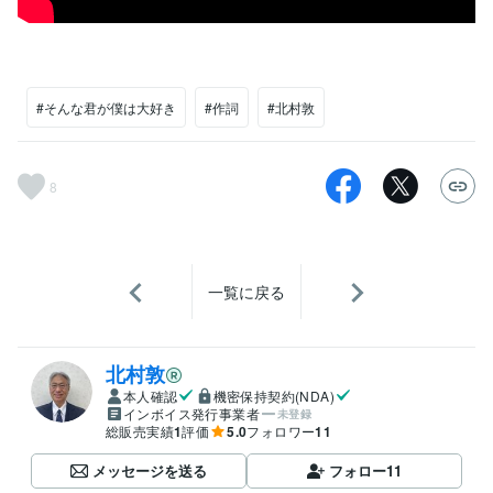
#そんな君が僕は大好き
#作詞
#北村敦
8
一覧に戻る
北村敦
本人確認
機密保持契約(NDA)
インボイス発行事業者
未登録
総販売実績
1
評価
5.0
フォロワー
11
メッセージを送る
フォロー
11