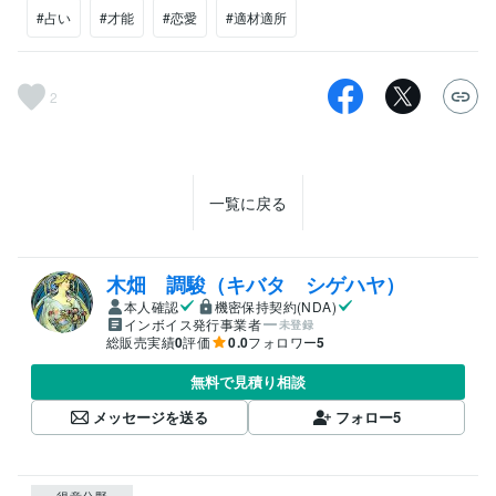
#占い
#才能
#恋愛
#適材適所
2
一覧に戻る
木畑 調駿（キバタ シゲハヤ）
本人確認
機密保持契約(NDA)
インボイス発行事業者
未登録
総販売実績
0
評価
0.0
フォロワー
5
無料で見積り相談
メッセージを送る
フォロー
5
得意分野