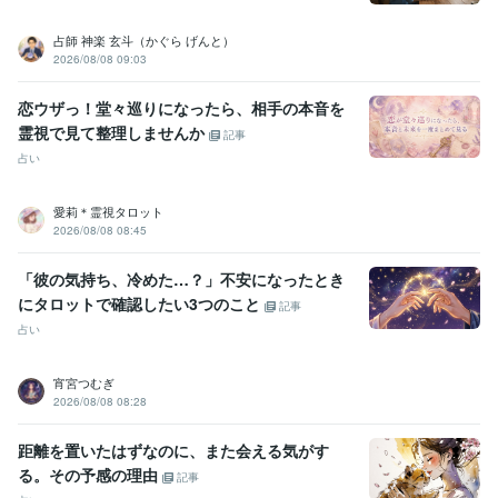
占師 神楽 玄斗（かぐら げんと）
2026/08/08 09:03
恋ウザっ！堂々巡りになったら、相手の本音を
霊視で見て整理しませんか
記事
占い
愛莉＊霊視タロット
2026/08/08 08:45
「彼の気持ち、冷めた…？」不安になったとき
にタロットで確認したい3つのこと
記事
占い
宵宮つむぎ
2026/08/08 08:28
距離を置いたはずなのに、また会える気がす
る。その予感の理由
記事