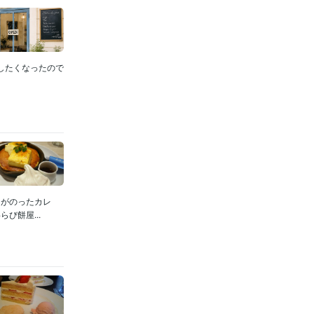
りしたくなったので
ケがのったカレ
び餅屋...