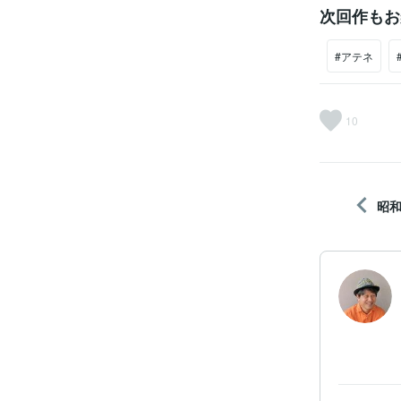
次回作もお
#アテネ
10
昭