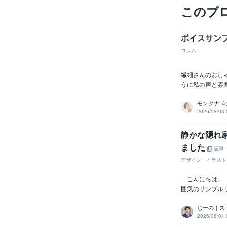
このブ
ボイスサン
コラム
繊細さんのおし
うに私の声と雰
モンタナ 
2026/08/03 
静かな隠れ家カ
ました
記事
デザイン・イラスト
こんにちは。 
囲気のサンプル
じーの｜ス
2026/08/01 