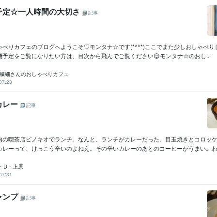
予定☆一人時間の大切さ
記事
べりカフェのブログへようこそ♡モンタナ☆です(*^^*)ここでまた少しおしゃべ
予定をご覧になりたい方は、目次から飛んでご覧ください😊モンタナ☆のおし...
☆繊細さんのおしゃべりカフェ
07:23
カレー
記事
内の喫茶店ピノキオでランチ。なんと、ランチがカレーだった。目玉焼きとコロッ
カレーって、けっこう辛いのよねえ。その辛いカレーのあとのコーヒーがうまい。わら
・D・上原
07:31
ャンプ
記事