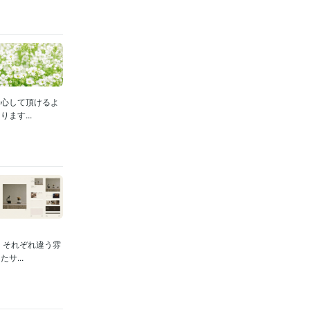
安心して頂けるよ
ます...
、それぞれ違う雰
...