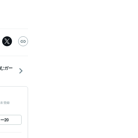
むガー
未登録
ロー
20