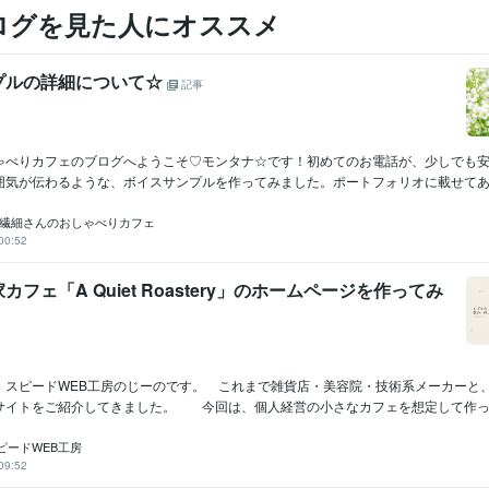
ログを見た人にオススメ
プルの詳細について☆
記事
ゃべりカフェのブログへようこそ♡モンタナ☆です！初めてのお電話が、少しでも
囲気が伝わるような、ボイスサンプルを作ってみました。ポートフォリオに載せてあり
☆繊細さんのおしゃべりカフェ
00:52
フェ「A Quiet Roastery」のホームページを作ってみ
スピードWEB工房のじーのです。 これまで雑貨店・美容院・技術系メーカーと
サイトをご紹介してきました。 今回は、個人経営の小さなカフェを想定して作ったサ
ピードWEB工房
09:52