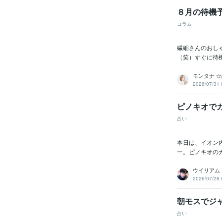
８月の待機
コラム
繊細さんのおしゃ
（笑）すぐに待機
モンタナ 
2026/07/31 
ピノキオで
占い
本日は、イオン
ー。ピノキオの
ウイリアム
2026/07/28 
朝モスでジ
占い