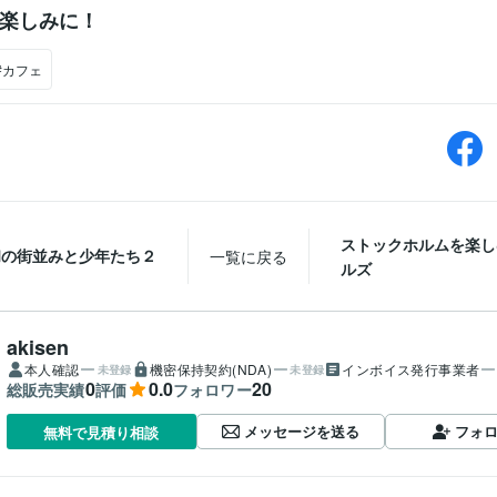
楽しみに！
#カフェ
ストックホルムを楽し
和の街並みと少年たち２
一覧に戻る
ルズ
akisen
本人確認
機密保持契約(NDA)
インボイス発行事業者
未登録
未登録
0
0.0
20
総販売実績
評価
フォロワー
メッセージを送る
フォ
無料で見積り相談