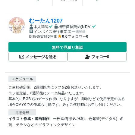
むーたん1207
本人確認
機密保持契約(NDA)
インボイス発行事業者
未登録
総販売実績
0
評価
0.0
フォロワー
0
無料で見積り相談
メッセージを送る
フォロー
0
スケジュール
ご依頼確定後、2週間以内にラフを2案お送りいたします。

ラフ確定後、2週間後にデータ納品いたします。

基本的にRGBでのデータ作成になりますが、印刷などで使用予定のある
場合CMYKでの作成も可能です。必ずご依頼時にお申し付けください。
得意分野
イラスト作成・漫画制作
一枚絵/背景込/水彩、色鉛筆(デジタル)
名
刺、チラシなどのグラフィックデザイン