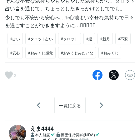
そんな不安な気持ちやもやもやした気持ちから、タロット
占い🔮を通じて、ちょっとしたきっかけとしてでも。
少しでも不安から安心へ…✨心地よい幸せな気持ちで日々
を過ごすことができますように…🧙‍♀️🧙‍♂️✨
#占い
#タロット占い
#タロット
#運
#新月
#不安
#安心
#おみくじ感覚
#おみくじみたいな
#おみくじ
2
一覧に戻る
えま4444
本人確認
機密保持契約(NDA)
インボイス発行事業者
未登録