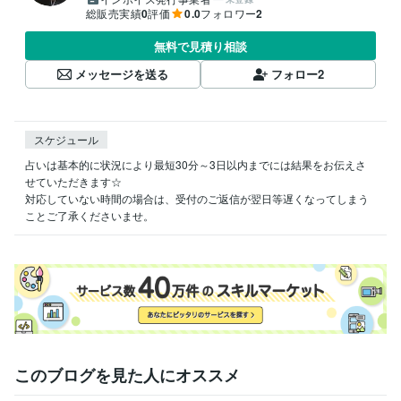
総販売実績
0
評価
0.0
フォロワー
2
無料で見積り相談
メッセージを送る
フォロー
2
スケジュール
占いは基本的に状況により最短30分～3日以内までには結果をお伝えさ
せていただきます☆

対応していない時間の場合は、受付のご返信が翌日等遅くなってしまう
ことご了承くださいませ。
このブログを見た人にオススメ