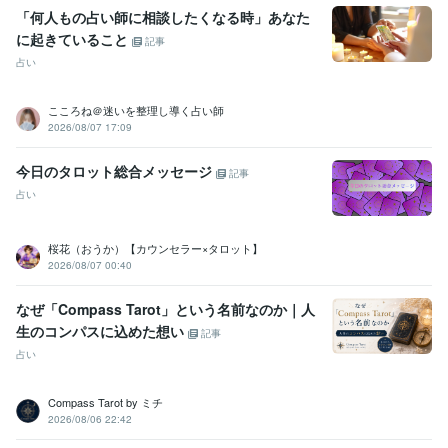
「何人もの占い師に相談したくなる時」あなた
に起きていること
記事
占い
こころね＠迷いを整理し導く占い師
2026/08/07 17:09
今日のタロット総合メッセージ
記事
占い
桜花（おうか）【カウンセラー×タロット】
2026/08/07 00:40
なぜ「Compass Tarot」という名前なのか｜人
生のコンパスに込めた想い
記事
占い
Compass Tarot by ミチ
2026/08/06 22:42