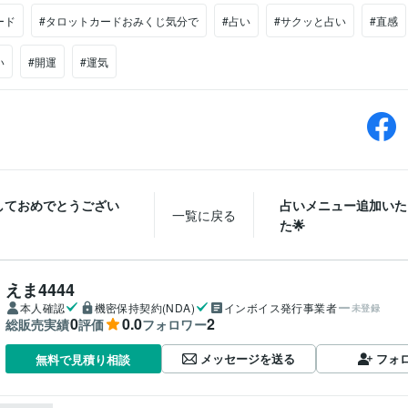
ード
#タロットカードおみくじ気分で
#占い
#サクッと占い
#直感
い
#開運
#運気
しておめでとうござい
占いメニュー追加いた
一覧に戻る
た🌟
えま4444
本人確認
機密保持契約(NDA)
インボイス発行事業者
未登録
0
0.0
2
総販売実績
評価
フォロワー
メッセージを送る
フォ
無料で見積り相談