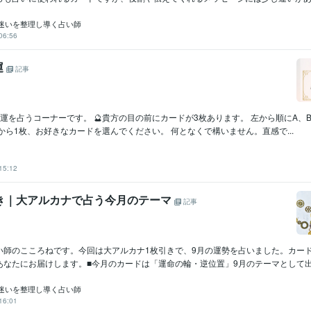
迷いを整理し導く占い師
06:56
運
記事
運を占うコーナーです。 🔮貴方の目の前にカードが3枚あります。 左から順にA、
から1枚、お好きなカードを選んでください。 何となくで構いません。直感で...
15:12
引き｜大アルカナで占う今月のテーマ
記事
い師のこころねです。今回は大アルカナ1枚引きで、9月の運勢を占いました。カー
なたにお届けします。■今月のカードは「運命の輪・逆位置」9月のテーマとして出た
迷いを整理し導く占い師
16:01