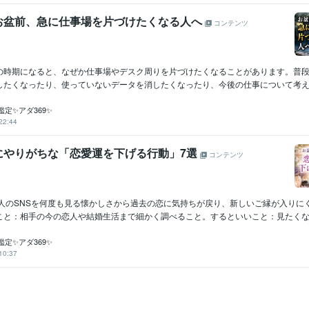
お盆前、急に仕事場を片づけたくなる人へ
コンテンツ
の時期になると、なぜか仕事場やデスク周りを片づけたくなることがあります。普
したくなったり、使っていないデータを消したくなったり、今後の仕事について考え直
定✨アダ369✨
22:44
にやりがちな「恋愛運を下げる行動」7選
コンテンツ
た人のSNSを何度も見る懐かしさから過去の恋に気持ちが戻り、新しいご縁が入りに
こと：相手の今の恋人や結婚生活まで細かく調べること。するといいこと：見たくなっ.
定✨アダ369✨
10:37