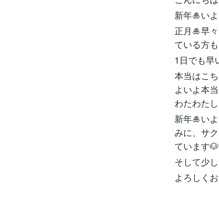
新年🎍い
正月🎍早
ている方も
1日でも早
本当はこち
よいよ本当
わたわたし
新年🎍い
みに、サク
ています🐶
そして少し
よろしくお