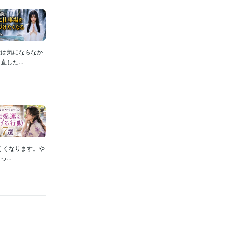
段は気にならなか
した...
くくなります。や
..