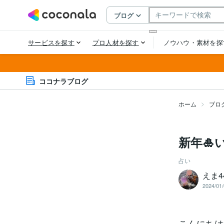
ココナラブログ
ホーム
ブロ
新年
占い
えま4
2024/01/
こんにちは