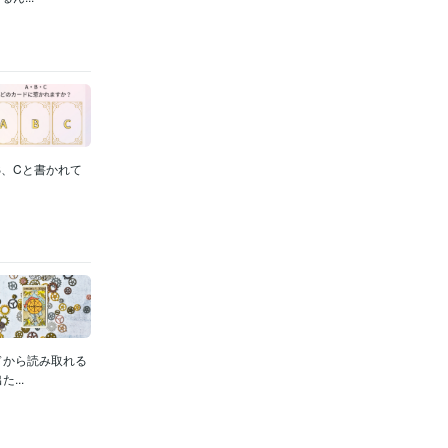
B、Cと書かれて
ドから読み取れる
...