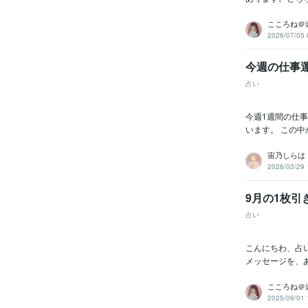
こころね＠
2026/07/05 
今週の仕事
占い
今週1週間の仕事
います。 この中
宙乃しらは
2026/03/29 
9月の1枚
占い
こんにちわ、占
メッセージを、あ
こころね＠
2025/09/01 