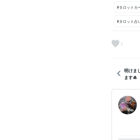
#タロットカ
#タロット占
2
明けま
ます🎍