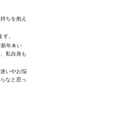
気持ちを抱え
ます。
新年🎍い
が、私自身も
の迷いやお悩
たらなと思っ