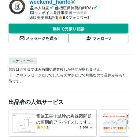
weekend_hanto
本人確認
機密保持契約(NDA)
インボイス発行事業者
未登録
総販売実績
3
評価
5.0
フォロワー
3
無料で見積り相談
メッセージを送る
フォロー
3
スケジュール
普段は会社員で休み時間や終業後しか時間が取れません。

トークやメッセージだけでしたらスマホだけで可能なので昼休み等も可
能です。
出品者の人気サービス
電気工事士試験の複線図問題
負け
の画期的アドバイスします
投資
ミス無く、サクサク複線図問
積立
5.0
(2)
3,500
円
-
(1)
題を解けるようになりたい方
資法