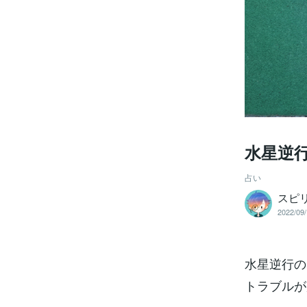
水星逆
占い
スピ
2022/09/
水星逆行の
トラブルが