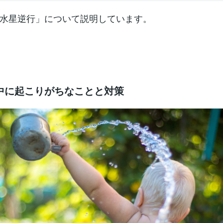
ムまであなたを見送りに来てくれたとします。あなたの乗った
すと同時に、友人も一緒にホームを必死に走りながらバイバー
水星逆行」について説明しています。
みたいなシーンを思い浮かべてください。電車の中のあなたか
ムを必死で走っている友人の姿はどんどん後ろに下がっていき
れです。これが逆行です。電車に乗ったあなたもホームを爆走
じ方向に走っているのに、あなたから見ると友人は進行方向と
に動いて見える。これが「水星が逆行の原理」です。つまり、
は水星がいつもどおりの方向に動いているのに乗り物（地球）
方向に動いているように感じてしまう「体感的なもの」なので
アルに水星が逆走するわけではないのです。水星逆行はどんな
の？さっきの電車の例と同じで、あくまで「体感的なもの」で
行の影響とは✅ その星の持つ意味が逆に見えたり、 逆に感じ
中に起こりがちなことと対策
事が起きやすくなる水星が逆行すると、水星の持つ意味が「逆
」と感じる出来事が起き