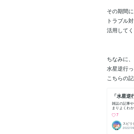
その期間に
トラブル対
活用してく
ちなみに、
水星逆行っ
こちらの記
「水星逆
雑誌の記事や
まりよくわか
けて、・水星
7
だけではなく
ンに解説して
スピリ
いるように見
2022/09
もいるかもし