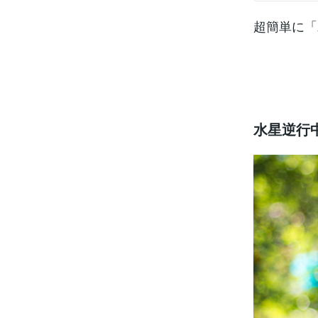
人が駅のホー
電車が走り出
超簡単に「
イ！と叫ぶ…
ら見るとホー
ますよね。こ
する友人も同
は反対の方向
水星の逆行と
から見ると逆
す。決してリ
影響がある
す。惑星の逆
水星逆行
たりする出来
になった!?