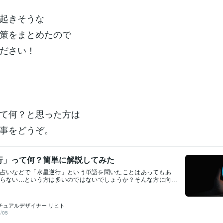
起きそうな
策をまとめたので
ださい！
て何？と思った方は
事をどうぞ。
行」って何？簡単に解説してみた
占いなどで「水星逆行」という単語を聞いたことはあってもあ
らない…という方は多いのではないでしょうか？そんな方に向
逆行って何？・どんな過ごし方や対策が必要なの？・悪いこと
チャンスもある！ということをこれから数回に分けて超カンタ
いきます。水星逆行とは？✅ 水星逆行とは、水星が逆に進んで
チュアルデザイナー リヒト
えること「逆行」と聞くと車の逆走のようなイメージを持つ方
/05
れませんが、実はそうではないのです。たとえば、あなたの友