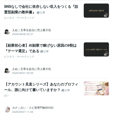
SNSなしで会社に依存しない収入をつくる『設
置型副業の教科書』
記事
ビジネス・マーケティング
えぬ｜文章を起点に売上最大化
2026/08/08 03:37
【副業初心者】AI副業で稼げない原因の9割は
『テーマ選定』である
記事
ビジネス・マーケティング
えぬ｜文章を起点に売上最大化
2026/08/07 02:56
【アカウント見直シリーズ】あなたのプロフィ
ール、誰に向けて書いていますか？
記事
占い
カナ｜占い・スピ系専門制作代行
2026/08/07 11:23