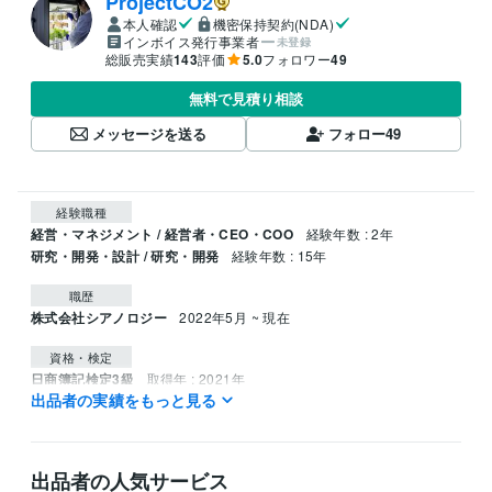
ProjectCO2
本人確認
機密保持契約(NDA)
インボイス発行事業者
未登録
総販売実績
143
評価
5.0
フォロワー
49
無料で見積り相談
メッセージを送る
フォロー
49
経験職種
経営・マネジメント / 経営者・CEO・COO
経験年数 : 2年
研究・開発・設計 / 研究・開発
経験年数 : 15年
職歴
株式会社シアノロジー
2022年5月 ~ 現在
資格・検定
日商簿記検定3級
取得年 : 2021年
出品者の実績をもっと見る
ビジネス・クリエイティブツール
Wix:10年
Excel:20年
PowerPoint:20年
Word:20年
STORES:3年
Moneyfoward:3年
iMovie:4年
出品者の人気サービス