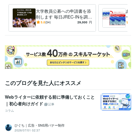
得意分野
ライティング・翻訳
研究論文添削
Webデザイン
大学教員公募への申請書を添
あな
大学
テクノロジー
環境
バイオ
経営
削します 毎日JREC-INを調べ
ータ
る日々を終わらせましょう
ング
5.0
(34)
29,000
円
5.0
学歴
いと
東京大学大学院
2002年3月 ~ 2007年2月
このブログを見た人にオススメ
Webライターに依頼する前に準備しておくこと
｜初心者向けガイド
記事
コラム
ひぐち｜広告・SNS用バナー制作
2026/07/01 02:37