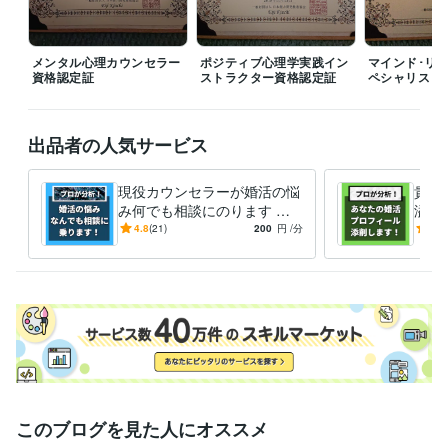
メンタル心理カウンセラー
ポジティブ心理学実践イン
マインド･リ
資格認定証
ストラクター資格認定証
ペシャリスト
出品者の人気サービス
現役カウンセラーが婚活の悩
貴方
み何でも相談にのります パ
溢れ
ーティー･お見合い･LINE･デ
活の
4.8
(21)
200
円
/分
5.0
ート･プロの視点で徹底分析
を充
会お
このブログを見た人にオススメ