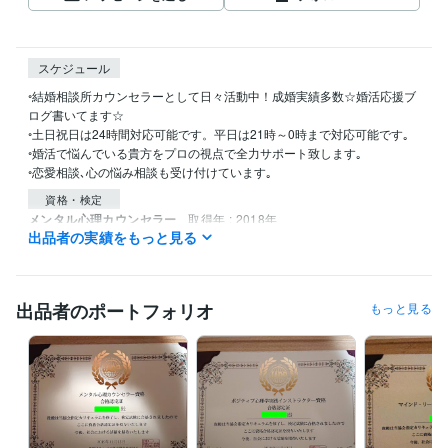
スケジュール
◦結婚相談所カウンセラーとして日々活動中！成婚実績多数☆婚活応援ブ
ログ書いてます☆

◦土日祝日は24時間対応可能です。平日は21時～0時まで対応可能です｡

◦婚活で悩んでいる貴方をプロの視点で全力サポート致します｡

◦恋愛相談､心の悩み相談も受け付けています｡
資格・検定
メンタル心理カウンセラー
取得年 : 2018年
出品者の実績をもっと見る
ポジティブ心理学実践インストラクター
取得年 : 2018年
得意分野
悩み相談・カウンセリング
婚活､恋愛､話し相手
愚痴聞き､話し相手
出品者のポートフォリオ
もっと見る
人間関係 相談
婚活
恋愛
悩み
人間関係
話相手
愚痴聞き