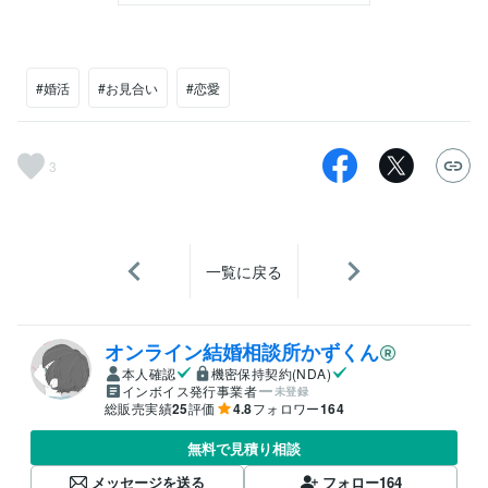
#婚活
#お見合い
#恋愛
3
一覧に戻る
オンライン結婚相談所かずくん
本人確認
機密保持契約(NDA)
インボイス発行事業者
未登録
総販売実績
25
評価
4.8
フォロワー
164
無料で見積り相談
メッセージを送る
フォロー
164