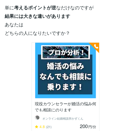
単に
考えるポイントが逆
なだけなのですが
結果には大きな違いがあります
あなたは
どちらの人になりたいですか？
現役カウンセラーが婚活の悩み何
でも相談にのります
オンライン結婚相談所かずくん
200
4.8
円
/分
(21)