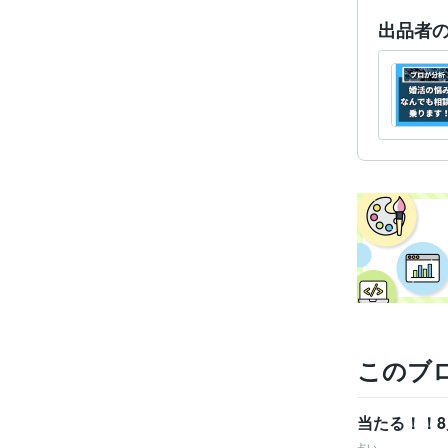
出品者
このブ
当たる！！
占い