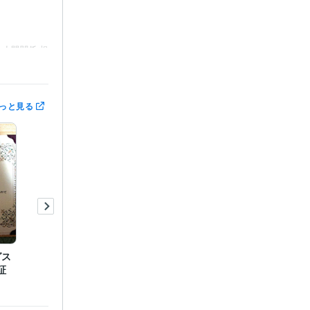
人間関係 相
っと見る
グス
証