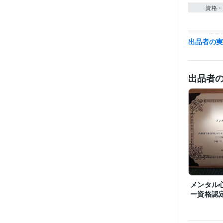
資格・
得意
出品者の
出品者
メンタル
ー資格認