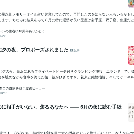
の星座別メモリーオイル占い休業してたので、再開したのを知らない人もいるかも
します。ちなみに結果をみて８月に特に運勢が良い星座は射手座、双子座、魚座だと思
ーンの使者桜10周年ありがとう
14:25
七夕の夜、プロポーズされました
記事
の七夕の夜。白浜にあるプライベートビーチ付きグランピング施設「エランド」で、
海を眺めながら食事を終えた後、彼がひざまずき、花束と結婚指輪、そしてケーキを用意
イタコの血筋を継ぐ霊視ヒーラー
10:30
に相手がいない、焦るあなたへ ―― 6月の夜に読む手紙
、街でも、SNSでも、結婚のお話を目にする機会がぐっと増えるわよね。友人からの