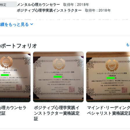
メンタル心理カウンセラー
取得年 : 2018年
検定
ポジティブ心理学実践インストラクター
取得年 : 2018年
悩み相談・カウンセリング
婚活､恋愛､話し相手
愚痴聞き､話し相手
分野
実績をもっと見る
談
婚活
恋愛
悩み
人間関係
話相手
愚痴聞き
のポートフォリオ
も
心理カウンセラ
ポジティブ心理学実践イ
マインド･リーディン
定証
ンストラクター資格認定
ペシャリスト資格認定
証