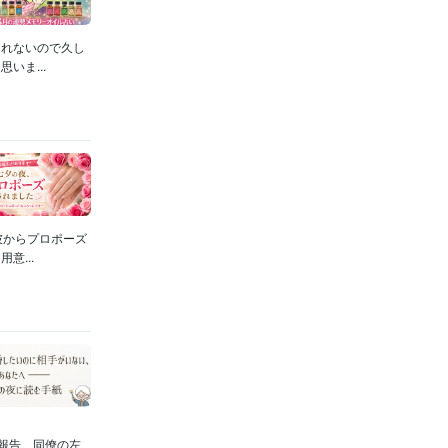
しれないので久し
いま...
彼からプロポーズ
...
報告、同僚の左