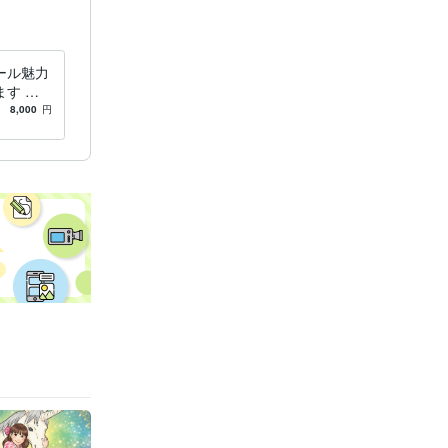
ール魅力
す 婚
フィール
8,000
円
な人と出