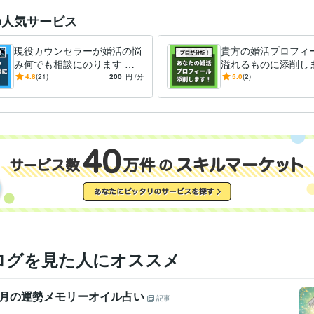
の人気サービス
現役カウンセラーが婚活の悩
貴方の婚活プロフィ
み何でも相談にのります パ
溢れるものに添削しま
ーティー･お見合い･LINE･デ
活の武器であるプロ
4.8
(21)
200
円
/分
5.0
(2)
ート･プロの視点で徹底分析
を充実させて､素敵
会おう
ログを見た人にオススメ
8月の運勢メモリーオイル占い
記事