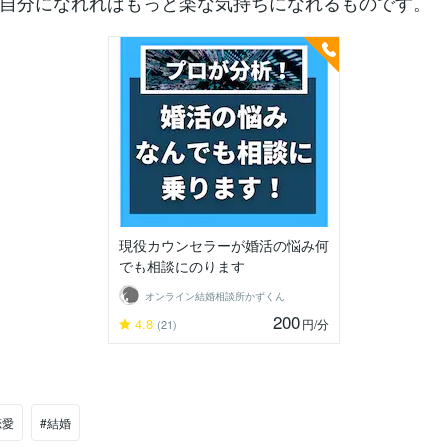
自分になれればもっと楽な気持ちになれるものです。
現役カウンセラーが婚活の悩み何
でも相談にのります
オンライン結婚相談所かずくん
200
4.8
円
/分
(21)
恋愛
#結婚