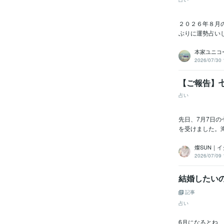
２０２６年８月
ぶりに運勢占い
本家ユニコ
2026/07/30 
【ご報告】
占い
先日、7月7日
を受けました。
燦SUN｜
2026/07/09 
結婚したいの
記事
占い
6月になるとね