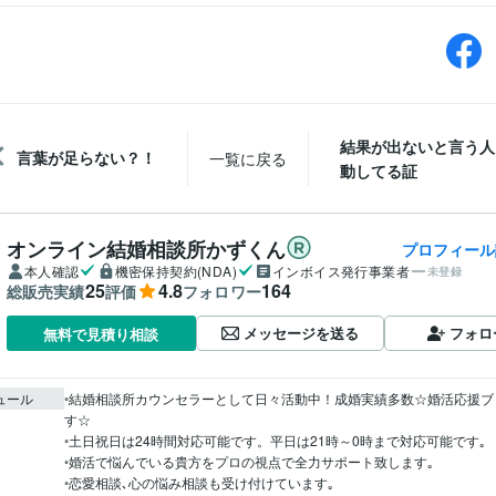
結果が出ないと言う人
言葉が足らない？！
一覧に戻る
動してる証
オンライン結婚相談所かずくん
プロフィール
本人確認
機密保持契約(NDA)
インボイス発行事業者
未登録
25
4.8
164
総販売実績
評価
フォロワー
メッセージを送る
フォロ
無料で見積り相談
ュール
◦結婚相談所カウンセラーとして日々活動中！成婚実績多数☆婚活応援ブ
す☆

◦土日祝日は24時間対応可能です。平日は21時～0時まで対応可能です｡

◦婚活で悩んでいる貴方をプロの視点で全力サポート致します｡

◦恋愛相談､心の悩み相談も受け付けています｡