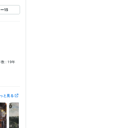
ロー
15
数 : 19年
賞
第3回　
っと見る