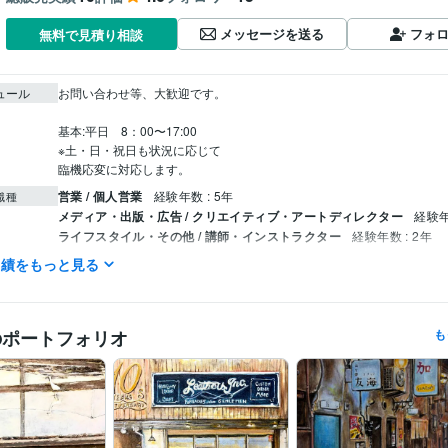
メッセージを送る
フォ
無料で見積り相談
ュール
お問い合わせ等、大歓迎です。

基本:平日　8：00〜17:00

※土・日・祝日も状況に応じて

臨機応変に対応します。
営業 / 個人営業
経験年数 : 5年
職種
メディア・出版・広告 / クリエイティブ・アートディレクター
経験年
ライフスタイル・その他 / 講師・インストラクター
経験年数 : 2年
実績をもっと見る
YAMANE art club
2022年5月 ~ 現在
歴
株式会社スクロール
1994年3月 ~ 2012年2月
第40回一陽展　一陽賞
第37回一陽展　奨励賞
第38回一陽展　奨励
歴
のポートフォリオ
も
八戸市美術報奨
イラスト作成・漫画制作
色鉛筆画
油絵
分野
絵画
東海大学
1986年3月 ~ 1989年2月
歴