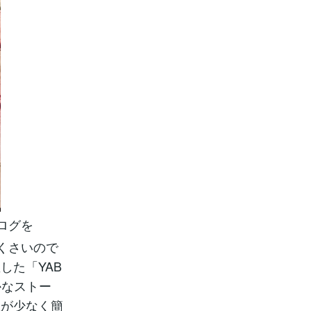
ログを
古くさいので
した「YAB
かなストー
数が少なく簡