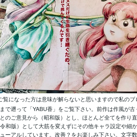
ご覧になった方は意味が解らないと思いますので私のブ
10/06まで遡って「YABU香」をご覧下さい。前作は作風が
とのご意見から（昭和版）とし、ほとんど全てを作り直
（令和版）として大筋を変えずにその他キャラ設定や細
ューアルしています。改善？をお楽しみ下さい。文字