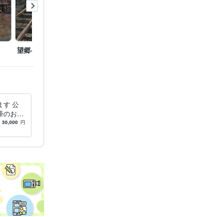
望郷への道
歓喜
窓辺の
す 公
筆のお好
す。
30,000
円