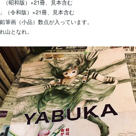
香」（昭和版）×21冊、見本含む
KA」（令和版）×21冊、見本含む
鉛筆画（小品）数点が入っています。
れ山となれ。