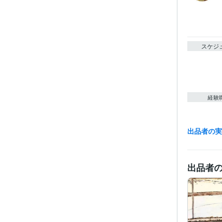
スケジ
経験
出品者の
職
受賞
出品者
得意
学