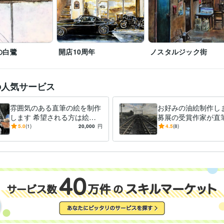
の白鷺
開店10周年
ノスタルジック街
の人気サービス
雰囲気のある直筆の絵を制作
お好みの油絵制作しま
します 希望される方は絵を
募展の受賞作家が直
発送いたします。(送料別)
みの油絵を作成しま
5.0
(1)
20,000
円
4.5
(8)