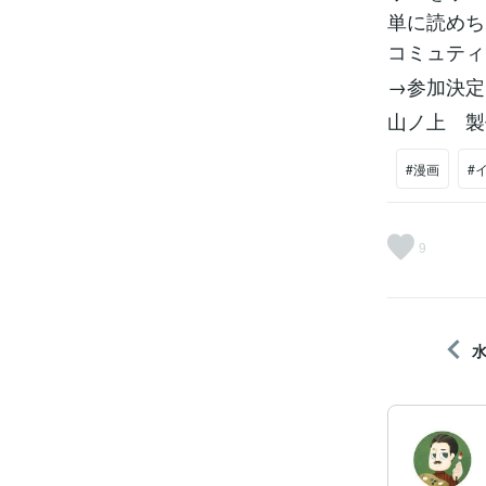
単に読めち
コミュティ
→参加決定し
山ノ上 製
#漫画
#
9