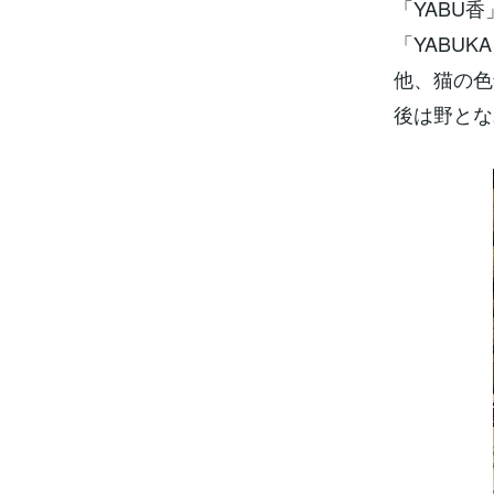
「YABU
「YABU
他、猫の色
後は野とな