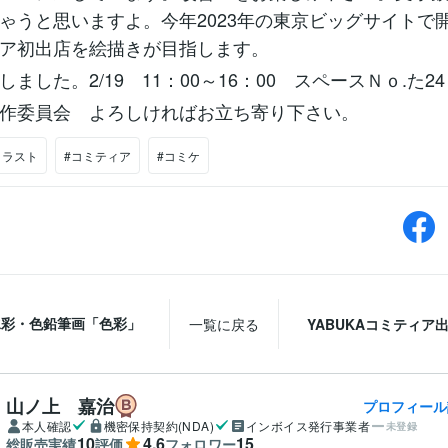
ゃうと思いますよ。今年2023年の東京ビッグサイトで
ア初出店を絵描きが目指します。
ました。2/19 11：00～16：00 スペースＮｏ.た2
作委員会 よろしければお立ち寄り下さい。
イラスト
#コミティア
#コミケ
水彩・色鉛筆画「色彩」
一覧に戻る
YABUKAコミティア
山ノ上 嘉治
プロフィール
本人確認
機密保持契約(NDA)
インボイス発行事業者
未登録
10
4.6
15
総販売実績
評価
フォロワー