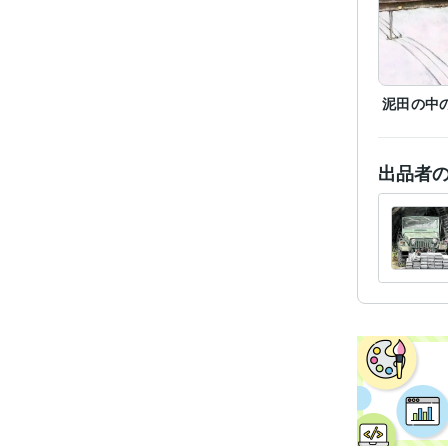
泥田の中
出品者