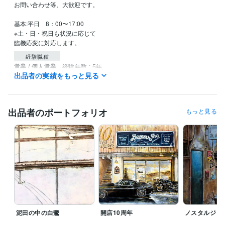
お問い合わせ等、大歓迎です。

基本:平日　8：00〜17:00

※土・日・祝日も状況に応じて

臨機応変に対応します。
経験職種
営業 / 個人営業
経験年数 : 5年
出品者の実績をもっと見る
メディア・出版・広告 / クリエイティブ・アートディレクター
経験
年数 : 19年
ライフスタイル・その他 / 講師・インストラクター
経験年数 : 2年
出品者のポートフォリオ
もっと見る
職歴
YAMANE art club
2022年5月 ~ 現在
株式会社スクロール
1994年3月 ~ 2012年2月
受賞歴
第40回一陽展　一陽賞
第37回一陽展　奨励賞
第38回一陽展　奨励
賞
第3回　八戸市美術報奨
得意分野
イラスト作成・漫画制作
色鉛筆画
油絵
絵画
泥田の中の白鷺
開店10周年
ノスタルジッ