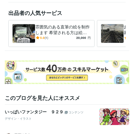
学歴
東海大学
1986年3月 ~ 1989年2月
出品者の人気サービス
雰囲気のある直筆の絵を制作
お好
します 希望される方は絵を
募展
発送いたします。(送料別)
みの
5.0
(1)
20,000
円
4.5
このブログを見た人にオススメ
いっぱいファンタジー ９２９
コンテンツ
デザイン・イラスト