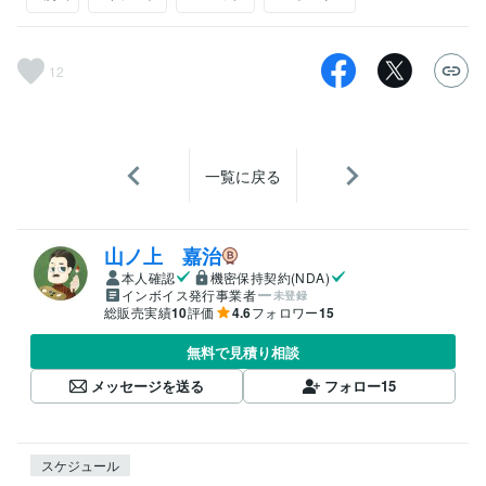
12
一覧に戻る
山ノ上 嘉治
本人確認
機密保持契約(NDA)
インボイス発行事業者
未登録
総販売実績
10
評価
4.6
フォロワー
15
無料で見積り相談
メッセージを送る
フォロー
15
スケジュール