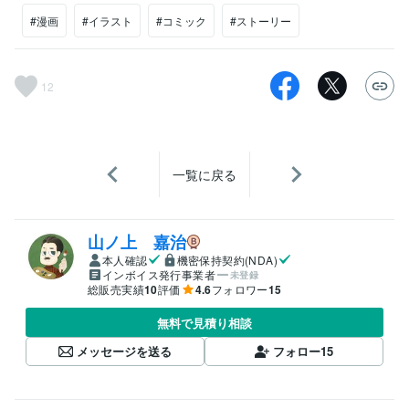
#漫画
#イラスト
#コミック
#ストーリー
12
一覧に戻る
山ノ上 嘉治
本人確認
機密保持契約(NDA)
インボイス発行事業者
未登録
総販売実績
10
評価
4.6
フォロワー
15
無料で見積り相談
メッセージを送る
フォロー
15