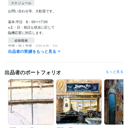
スケジュール
お問い合わせ等、大歓迎です。

基本:平日　8：00〜17:00

※土・日・祝日も状況に応じて

臨機応変に対応します。
経験職種
営業 / 個人営業
経験年数 : 5年
出品者の実績をもっと見る
メディア・出版・広告 / クリエイティブ・アートディレクター
経験
年数 : 19年
ライフスタイル・その他 / 講師・インストラクター
経験年数 : 2年
出品者のポートフォリオ
もっと見る
職歴
YAMANE art club
2022年5月 ~ 現在
株式会社スクロール
1994年3月 ~ 2012年2月
受賞歴
第40回一陽展　一陽賞
第37回一陽展　奨励賞
第38回一陽展　奨励
賞
第3回　八戸市美術報奨
得意分野
イラスト作成・漫画制作
色鉛筆画
油絵
絵画