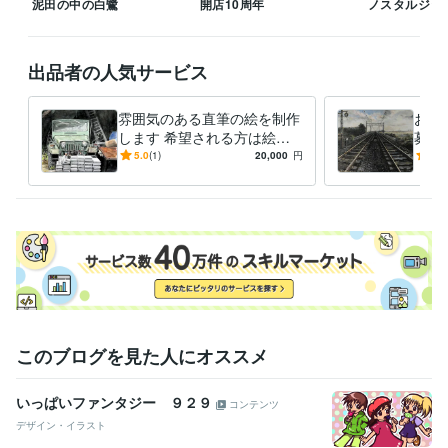
泥田の中の白鷺
開店10周年
ノスタルジッ
学歴
東海大学
1986年3月 ~ 1989年2月
出品者の人気サービス
雰囲気のある直筆の絵を制作
お好
します 希望される方は絵を
募展
発送いたします。(送料別)
みの
5.0
(1)
20,000
円
4.5
このブログを見た人にオススメ
いっぱいファンタジー ９２９
コンテンツ
デザイン・イラスト