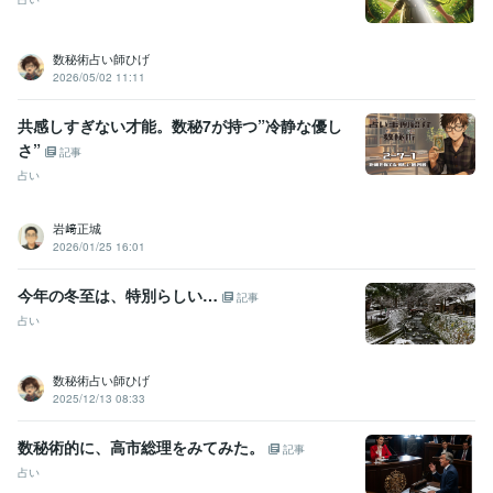
数秘術占い師ひげ
2026/05/02 11:11
共感しすぎない才能。数秘7が持つ”冷静な優し
さ”
記事
占い
岩﨑正城
2026/01/25 16:01
今年の冬至は、特別らしい…
記事
占い
数秘術占い師ひげ
2025/12/13 08:33
数秘術的に、高市総理をみてみた。
記事
占い