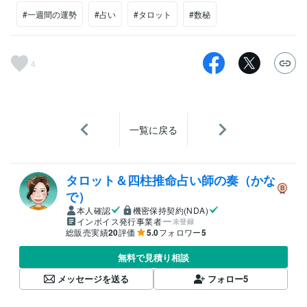
#一週間の運勢
#占い
#タロット
#数秘
4
一覧に戻る
タロット＆四柱推命占い師の奏（かな
で）
本人確認
機密保持契約(NDA)
インボイス発行事業者
未登録
総販売実績
20
評価
5.0
フォロワー
5
無料で見積り相談
メッセージを送る
フォロー
5