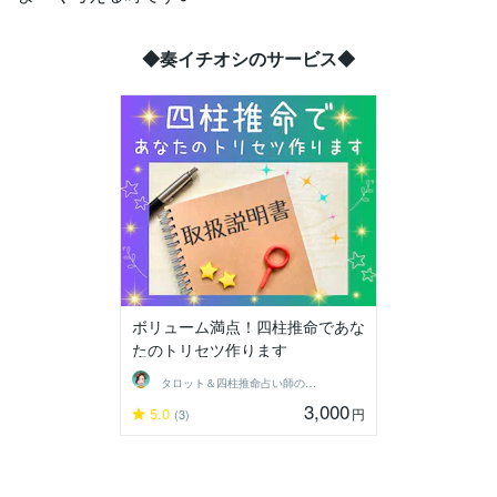
◆奏イチオシのサービス◆
ボリューム満点！四柱推命であな
たのトリセツ作ります
タロット＆四柱推命占い師の奏（かなで）
3,000
5.0
円
(3)