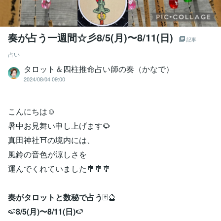
奏が占う一週間☆彡8/5(月)〜8/11(日)
記事
占い
タロット＆四柱推命占い師の奏（かなで）
2024/08/04 09:00
こんにちは☺️
暑中お見舞い申し上げます🌻
真田神社⛩️の境内には、
風鈴の音色が涼しさを
運んでくれていました🎐🎐🎐
奏がタロットと数秘で占う
🃏🔮
🍉
8/5(月)〜8/11(日)
🍉