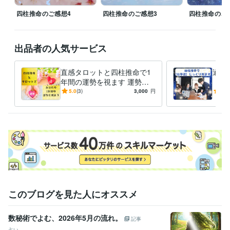
四柱推命のご感想4
四柱推命のご感想3
四柱推命のご
出品者の人気サービス
直感タロットと四柱推命で1
適職
年間の運勢を視ます 運勢を
【仕
活かして、楽しい1年を過ご
キャ
5.0
(3)
3,000
円
5.0
せるようにします！
転職
に
このブログを見た人にオススメ
数秘術でよむ、2026年5月の流れ。
記事
占い