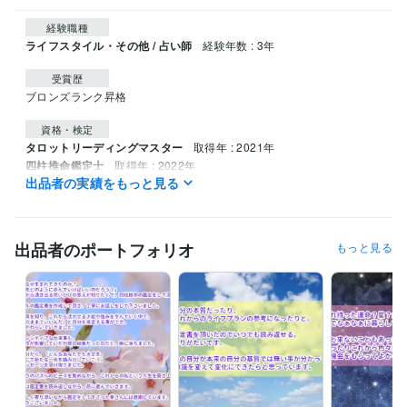
経験職種
ライフスタイル・その他 / 占い師
経験年数 : 3年
受賞歴
ブロンズランク昇格
資格・検定
タロットリーディングマスター
取得年 : 2021年
四柱推命鑑定士
取得年 : 2022年
出品者の実績をもっと見る
得意分野
占い
タロット鑑定
占い
タロット
心理学
出品者のポートフォリオ
もっと見る
占い
四柱推命
占い
四柱推命