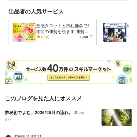
出品者の人気サービス
直感タロットと四柱推命で1
適職
年間の運勢を視ます 運勢を
【仕
活かして、楽しい1年を過ご
キャ
5.0
(3)
3,000
円
5.0
せるようにします！
転職
に
このブログを見た人にオススメ
数秘術でよむ、2026年5月の流れ。
記事
占い
数秘術占い師ひげ