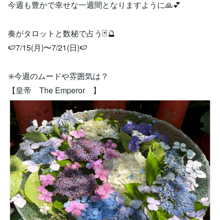
今週も豊かで幸せな一週間となりますように🙏💕
奏がタロットと数秘で占う🃏🔮
🍉7/15(月)〜7/21(日)🍉
✳️今週のムードや雰囲気は？
【皇帝 The Emperor 】