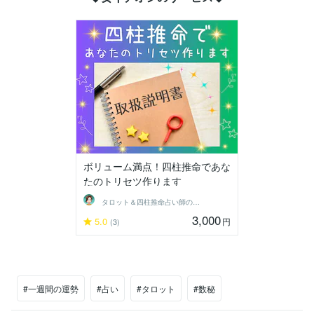
ボリューム満点！四柱推命であな
たのトリセツ作ります
タロット＆四柱推命占い師の奏（かなで）
3,000
5.0
円
(3)
#一週間の運勢
#占い
#タロット
#数秘