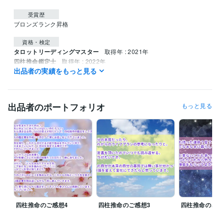
受賞歴
ブロンズランク昇格
資格・検定
タロットリーディングマスター
取得年 : 2021年
四柱推命鑑定士
取得年 : 2022年
出品者の実績をもっと見る
得意分野
占い
タロット鑑定
占い
タロット
心理学
出品者のポートフォリオ
もっと見る
占い
四柱推命
占い
四柱推命
四柱推命のご感想4
四柱推命のご感想3
四柱推命のご