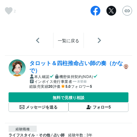
2
一覧に戻る
タロット＆四柱推命占い師の奏（かな
で）
本人確認
機密保持契約(NDA)
インボイス発行事業者
未登録
総販売実績
20
評価
5.0
フォロワー
5
無料で見積り相談
メッセージを送る
フォロー
5
経験職種
ライフスタイル・その他 / 占い師
経験年数 : 3年