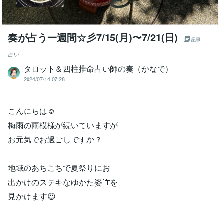
奏が占う一週間☆彡7/15(月)〜7/21(日)
記事
占い
タロット＆四柱推命占い師の奏（かなで）
2024/07/14 07:28
こんにちは☺️
梅雨の雨模様が続いていますが
お元気でお過ごしですか？
地域のあちこちで夏祭りにお
出かけのステキなゆかた姿👘を
見かけます😍