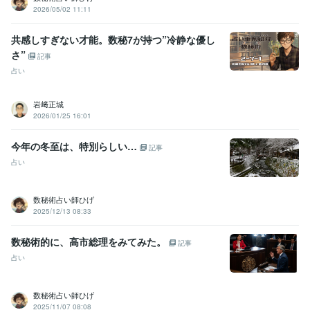
2026/05/02 11:11
共感しすぎない才能。数秘7が持つ”冷静な優し
さ”
記事
占い
岩﨑正城
2026/01/25 16:01
今年の冬至は、特別らしい…
記事
占い
数秘術占い師ひげ
2025/12/13 08:33
数秘術的に、高市総理をみてみた。
記事
占い
数秘術占い師ひげ
2025/11/07 08:08