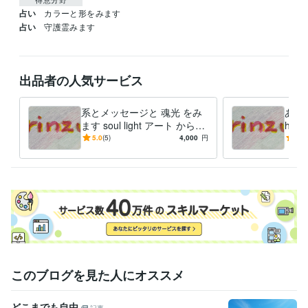
占い
カラーと形をみます
占い
守護霊みます
出品者の人気サービス
系とメッセージと 魂光 をみ
あなた
ます soul light アート からも
ht
メッセージお伝えします
伝え
5.0
(5)
4,000
円
5.0
このブログを見た人にオススメ
どこまでも自由