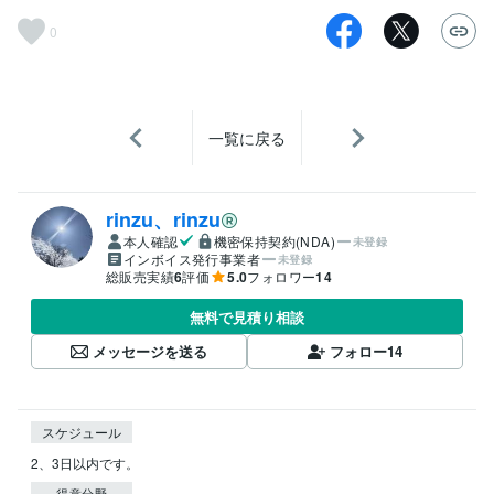
0
一覧に戻る
rinzu、rinzu
本人確認
機密保持契約(NDA)
未登録
インボイス発行事業者
未登録
総販売実績
6
評価
5.0
フォロワー
14
無料で見積り相談
メッセージを送る
フォロー
14
スケジュール
2、3日以内です。
得意分野