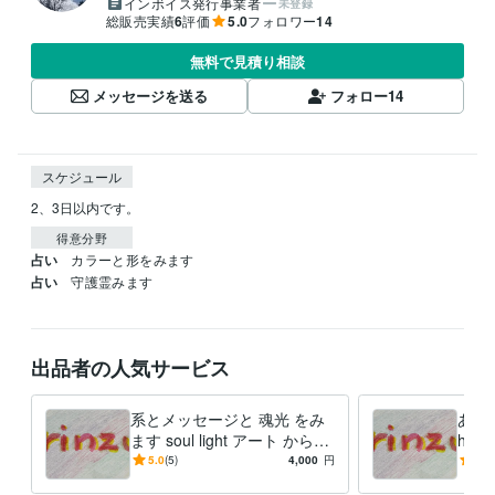
インボイス発行事業者
未登録
総販売実績
6
評価
5.0
フォロワー
14
無料で見積り相談
メッセージを送る
フォロー
14
スケジュール
2、3日以内です。
得意分野
占い
カラーと形をみます
占い
守護霊みます
出品者の人気サービス
系とメッセージと 魂光 をみ
あなた
ます soul light アート からも
ht
メッセージお伝えします
伝え
5.0
(5)
4,000
円
5.0