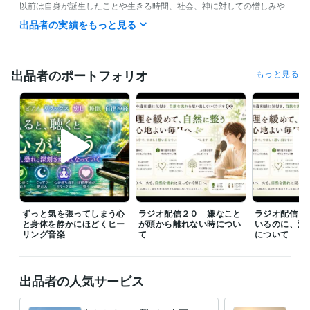
以前は自身が誕生したことや生きる時間、社会、神に対しての憎しみや
蟠りからの解放を求め続けて、現実を一新するために努力して行動して
出品者の実績をもっと見る
いました。

生まれてきたことや生きていることそのもの、体験してきた人生の軌跡
をどうしても許すことができなくて、自殺を望んだり、自殺を試みた
出品者のポートフォリオ
もっと見る
り、殺されることを願ったり、死に至るような事件、災害に巻き込まれ
た命に対して羨ましいと思ったり、せめて別の存在に生まれ変わりたい
と思ったり。

そんな心境の中で長い間過ごしていた期間もありました。こんな苦しみ
の時間を過ごすために生まれてきたなんて絶対に許せないと感じていま
した。

ある時に気持ちが晴れる大きな癒しと許しを体感することになりました
が、そこから人生の体験、社会に対する憎しみや蟠りが解けていくよう
ずっと気を張ってしまう心
ラジオ配信２０ 嫌なこと
ラジオ配信１
な許しと癒しに自然と関心が向かうようになりました。

と身体を静かにほどくヒー
が頭から離れない時につい
いるのに、満
リング音楽
て
について
対人恐怖症、鬱病、心の病、引きこもり、アダルトチルドレン、生き辛
さ、人間不信、友人無し、恋人無し、パートナシップへの苦手意識、自
己否定、自己肯定感の低さ、家族の自殺体験、浄化、真理、悟り、スピ
出品者の人気サービス
リチュアル、エンカウンターグループなどの経験、話題は馴染み深いと
思います☆