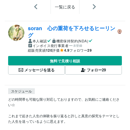
一覧に戻る
soran 心の重荷を下ろせるヒーリン
グ
本人確認
機密保持契約(NDA)
インボイス発行事業者
未登録
総販売実績
120
評価
4.9
フォロワー
29
無料で見積り相談
メッセージを送る
フォロー
29
スケジュール
どの時間帯も可能な限り対応しておりますので、お気軽にご連絡くださ
い☆

これまで起きた人生の体験を振り返ると許しと真意の探究をテーマとし
た人生を送っているように思えます。
