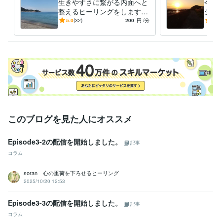
生きやすさに繋がる内面へと
今の
経験職種
整えるヒーリングをします
ジ、
営業 / インサイドセールス・内勤営業
経験年数 : 2年
生き辛さの原因となる内側の
今、
5.0
(32)
200
円
/分
5.0
営業 / 営業支援・プリセールス
経験年数 : 2年
重さを自然にほどいていきま
要な
物流・購買 / ロジスティクス（物流）
経験年数 : 6年
す
方へ
ライフスタイル・その他 / カウンセラー・コーチ
経験年数 : 4年
受賞歴
ほらふきスピーチコンテスト 準優勝
講演会
レギュラーランク昇格
シルバーランク昇格
ゴールドランク昇格
資格・検定
心理カウンセラー ベーシック
取得年 : 2010年
普通自動車第一種運転免許
取得年 : 2008年
このブログを見た人にオススメ
ビジネス・クリエイティブツール
Episode3-2の配信を開始しました。
記事
Excel:4年
Google サイト:3年
Google ドキュメント:3年
Word:4年
コラム
PowerDirector:2年
Cubase:5年
OBS Studio:1年
得意分野
soran 心の重荷を下ろせるヒーリング
ライティング・翻訳
シナリオ、作詞、スピーチ文、ブログなど
2025/10/20 12:53
作詞
スピーチ
シナリオ
ブログ
ノベルゲーム
文章
真理
悟り
カウンセリング
心
Episode3-3の配信を開始しました。
記事
音楽制作・ナレーション
作詞、作曲、DTM
コラム
作詞
作曲
音楽
DTM
ピアノ
楽器
直感
霊感
セラピー