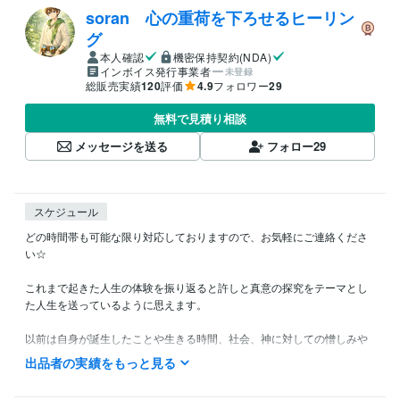
soran 心の重荷を下ろせるヒーリン
グ
本人確認
機密保持契約(NDA)
インボイス発行事業者
未登録
総販売実績
120
評価
4.9
フォロワー
29
無料で見積り相談
メッセージを送る
フォロー
29
スケジュール
どの時間帯も可能な限り対応しておりますので、お気軽にご連絡くださ
い☆

これまで起きた人生の体験を振り返ると許しと真意の探究をテーマとし
た人生を送っているように思えます。

以前は自身が誕生したことや生きる時間、社会、神に対しての憎しみや
蟠りからの解放を求め続けて、現実を一新するために努力して行動して
出品者の実績をもっと見る
いました。
