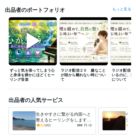
生まれてきたことや生きていることそのもの、体験してきた人生の軌跡
をどうしても許すことができなくて、自殺を望んだり、自殺を試みた
出品者のポートフォリオ
もっと見る
り、殺されることを願ったり、死に至るような事件、災害に巻き込まれ
た命に対して羨ましいと思ったり、せめて別の存在に生まれ変わりたい
と思ったり。

そんな心境の中で長い間過ごしていた期間もありました。こんな苦しみ
の時間を過ごすために生まれてきたなんて絶対に許せないと感じていま
した。

ある時に気持ちが晴れる大きな癒しと許しを体感することになりました
が、そこから人生の体験、社会に対する憎しみや蟠りが解けていくよう
ずっと気を張ってしまう心
ラジオ配信２０ 嫌なこと
ラジオ配信１
な許しと癒しに自然と関心が向かうようになりました。

と身体を静かにほどくヒー
が頭から離れない時につい
いるのに、満
リング音楽
て
について
対人恐怖症、鬱病、心の病、引きこもり、アダルトチルドレン、生き辛
さ、人間不信、友人無し、恋人無し、パートナシップへの苦手意識、自
己否定、自己肯定感の低さ、家族の自殺体験、浄化、真理、悟り、スピ
出品者の人気サービス
リチュアル、エンカウンターグループなどの経験、話題は馴染み深いと
思います☆
生きやすさに繋がる内面へと
今の
経験職種
整えるヒーリングをします
ジ、
営業 / インサイドセールス・内勤営業
経験年数 : 2年
生き辛さの原因となる内側の
今、
5.0
(32)
200
円
/分
5.0
営業 / 営業支援・プリセールス
経験年数 : 2年
重さを自然にほどいていきま
要な
物流・購買 / ロジスティクス（物流）
経験年数 : 6年