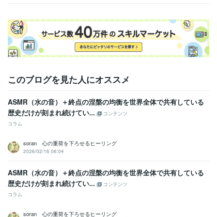
す
方へ
ライフスタイル・その他 / カウンセラー・コーチ
経験年数 : 4年
受賞歴
ほらふきスピーチコンテスト 準優勝
講演会
レギュラーランク昇格
シルバーランク昇格
ゴールドランク昇格
資格・検定
心理カウンセラー ベーシック
取得年 : 2010年
普通自動車第一種運転免許
取得年 : 2008年
このブログを見た人にオススメ
ビジネス・クリエイティブツール
ASMR（水の音）＋終点の涅槃の均衡を世界全体で共有している​​
Excel:4年
Google サイト:3年
Google ドキュメント:3年
Word:4年
歴史だけが刻まれ続けてい...
PowerDirector:2年
Cubase:5年
OBS Studio:1年
コンテンツ
コラム
得意分野
ライティング・翻訳
シナリオ、作詞、スピーチ文、ブログなど
soran 心の重荷を下ろせるヒーリング
作詞
スピーチ
シナリオ
ブログ
ノベルゲーム
文章
真理
悟り
2026/02/16 06:04
カウンセリング
心
音楽制作・ナレーション
作詞、作曲、DTM
ASMR（水の音）＋終点の涅槃の均衡を世界全体で共有している​​
作詞
作曲
音楽
DTM
ピアノ
楽器
直感
霊感
セラピー
歴史だけが刻まれ続けてい...
洞察力
コンテンツ
コラム
学歴
明星大学
2007年3月 ~ 2011年2月
soran 心の重荷を下ろせるヒーリング