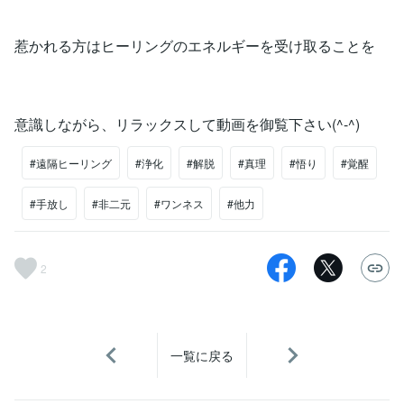
惹かれる方はヒーリングのエネルギーを受け取ることを
意識しながら、リラックスして動画を御覧下さい(^-^)
#遠隔ヒーリング
#浄化
#解脱
#真理
#悟り
#覚醒
#手放し
#非二元
#ワンネス
#他力
2
一覧に戻る