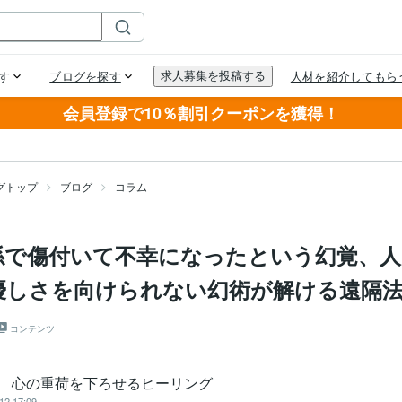
会員登録で10％割引クーポンを獲得！
グトップ
ブログ
コラム
係で傷付いて不幸になったという幻覚、人
優しさを向けられない幻術が解ける遠隔
コンテンツ
an 心の重荷を下ろせるヒーリング
12 17:09