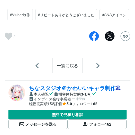
#Vtuber制作
#リピートありがとうございました
#SNSアイコン
2
一覧に戻る
ちなスタジオ＠かわいいキャラ制作
本人確認
機密保持契約(NDA)
インボイス発行事業者
未登録
総販売実績
152
評価
5.0
フォロワー
162
無料で見積り相談
メッセージを送る
フォロー
162