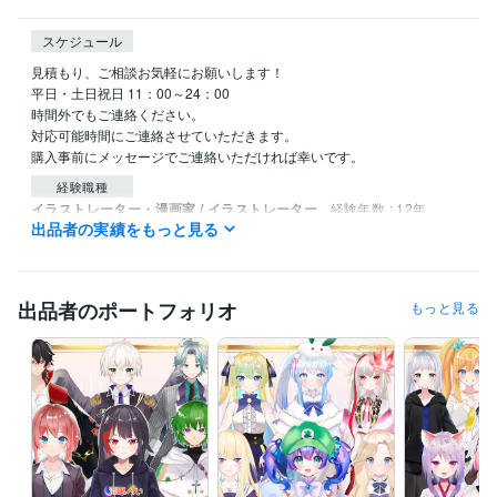
スケジュール
見積もり、ご相談お気軽にお願いします！

平日・土日祝日 11：00～24：00 

時間外でもご連絡ください。

対応可能時間にご連絡させていただきます。

購入事前にメッセージでご連絡いただければ幸いです。
経験職種
イラストレーター・漫画家 / イラストレーター
経験年数 : 12年
出品者の実績をもっと見る
イラストレーター・漫画家 / 漫画家
経験年数 : 12年
イラストレーター・漫画家 / キャラクターデザイナー
経験年数 : 12
年
イラストレーター・漫画家 / キャラクターモデラー
経験年数 : 5年
出品者のポートフォリオ
もっと見る
受賞歴
月刊少年シリウス 新人賞/奨励賞受賞
講談社漫画サイトTwitterにて
「ねこ貴族」連載
得意分野
イラスト作成・漫画制作
VtuberのイラストとLive2D制作
イラスト
Vtuber
IRIAM
キャラクターデザイン
live2
表情差分
モデリング