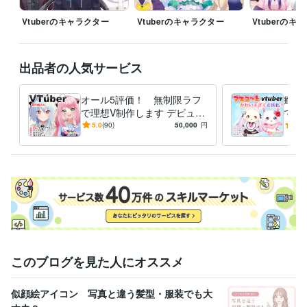
イラスト作成・漫画制作
イラスト制作　SNSアイコン　漫画
立ち絵
キャラクターデザイン
イラスト
Live2D
表情差分
Vtuberのキャラクター
Vtuberのキャラクター
Vtuberのキ
出品者の人気サービス
オール5評価！ 無制限ラフ
癒し
で理想V制作します デビュー
でフ
まで完全サポート！著作権込
メの
5.0
(90)
50,000
円
5.0
で安心。
デリ
このブログを見た人にオススメ
似顔絵アイコン 写真と違う髪型・服装でも大