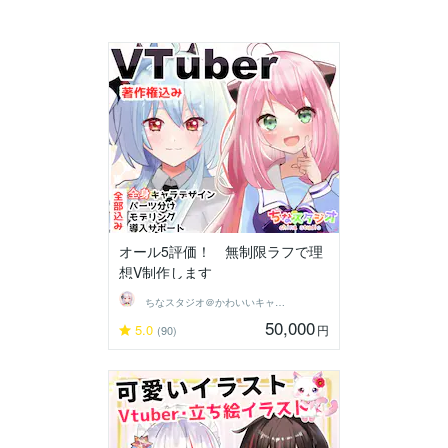
オール5評価！ 無制限ラフで理
想V制作します
ちなスタジオ＠かわいいキャラ制作
50,000
5.0
円
(90)