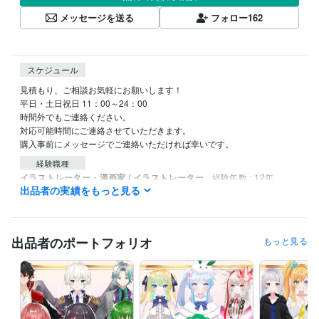
メッセージを送る
フォロー
162
スケジュール
見積もり、ご相談お気軽にお願いします！

平日・土日祝日 11：00～24：00 

時間外でもご連絡ください。

対応可能時間にご連絡させていただきます。

購入事前にメッセージでご連絡いただければ幸いです。
経験職種
イラストレーター・漫画家 / イラストレーター
経験年数 : 12年
出品者の実績をもっと見る
イラストレーター・漫画家 / 漫画家
経験年数 : 12年
イラストレーター・漫画家 / キャラクターデザイナー
経験年数 : 12
年
イラストレーター・漫画家 / キャラクターモデラー
経験年数 : 5年
出品者のポートフォリオ
もっと見る
受賞歴
月刊少年シリウス 新人賞/奨励賞受賞
講談社漫画サイトTwitterにて
「ねこ貴族」連載
得意分野