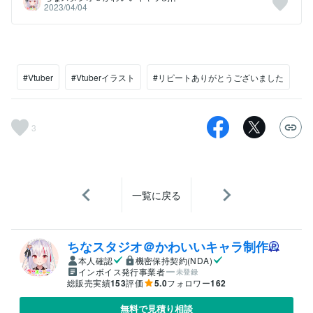
2023/04/04
#Vtuber
#Vtuberイラスト
#リピートありがとうございました
3
一覧に戻る
ちなスタジオ＠かわいいキャラ制作
本人確認
機密保持契約(NDA)
インボイス発行事業者
未登録
総販売実績
153
評価
5.0
フォロワー
162
無料で見積り相談