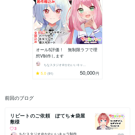
オール5評価！ 無制限ラフで理
想V制作します
ちなスタジオ＠かわいいキャラ制作
50,000
5.0
円
(91)
前回のブログ
リピートのご依頼 ぽてち★袋屋
敷様
3
ちなスタジオ＠かわいいキャラ制作