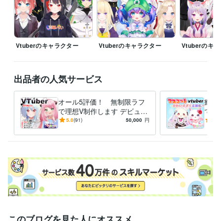
イラスト作成・漫画制作
VtuberのイラストとLive2D制作
イラスト
Vtuber
IRIAM
キャラクターデザイン
live2
表情差分
モデリング
イラスト作成・漫画制作
イラスト制作　SNSアイコン　漫画
立ち絵
キャラクターデザイン
イラスト
Live2D
表情差分
Vtuberのキャラクター
Vtuberのキャラクター
Vtuberのキ
出品者の人気サービス
オール5評価！ 無制限ラフ
癒し
で理想V制作します デビュー
でフ
まで完全サポート！著作権込
メの
5.0
(91)
50,000
円
5.0
で安心。
デリ
このブログを見た人にオススメ