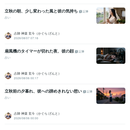
立秋の朝、少し変わった風と彼の気持ち
記事
占い
占師 神楽 玄斗（かぐら げんと）
2026/08/07 07:16
扇風機のタイマーが切れた夜、彼の顔
記事
占い
占師 神楽 玄斗（かぐら げんと）
2026/08/06 00:17
立秋前の夕暮れ、彼への諦めきれない想い
記事
占い
占師 神楽 玄斗（かぐら げんと）
2026/08/06 00:00