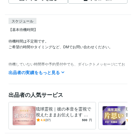
スケジュール
【基本待機時間】

待機時間は不定期です。

ご希望の時間やタイミングなど、DMでお問い合わせください。

待機していない時間帯や予約受付中でも、ダイレクトメッセージにてお
問合せいただけましたら、対応できる場合もあります。

出品者の実績をもっと見る
電話対応中、対面での相談中はすぐにお返事できない場合もあります
が、ご予約いただいたり、メッセージを残してくだされば必ずお返事い
たします。

出品者の人気サービス
お気軽にメッセージをくださいね

琉球霊視｜彼の本音を霊視で
琉球
どうぞよろしくお願いいたします。

視えたままお伝えします 待
音と
つか動くか、迷いが消える 6
彼の
4.9
(37)
500
円
4.0
資格・検定
000文字の深堀り鑑定
タイ
実用英語技能検定2級
取得年 : 1999年
導き