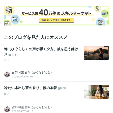
ビジネス・クリエイティブツール
Excel:15年
Google スプレッドシート:5年
Google スライド:5年
PowerPoint:15年
Word:15年
Filmora:3年
得意分野
占い
霊視・恋愛鑑定
ヒーリング・思念伝達
占い
霊視
カード占い
恋愛
人間関係
仕事
子育て
家族関係
このブログを見た人にオススメ
ヒーリング
思念伝達
蝉（ひぐらし）の声が響く夕方、彼を思う静け
さ
記事
占い
占師 神楽 玄斗（かぐら げんと）
2026/08/08 01:01
冷たい水出し茶の香り、彼の本音
記事
占い
占師 神楽 玄斗（かぐら げんと）
2026/08/07 08:15