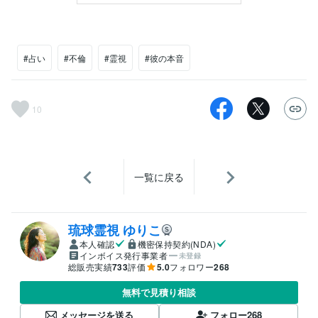
#占い
#不倫
#霊視
#彼の本音
10
一覧に戻る
琉球霊視 ゆりこ
本人確認
機密保持契約(NDA)
インボイス発行事業者
未登録
総販売実績
733
評価
5.0
フォロワー
268
無料で見積り相談
メッセージを送る
フォロー
268