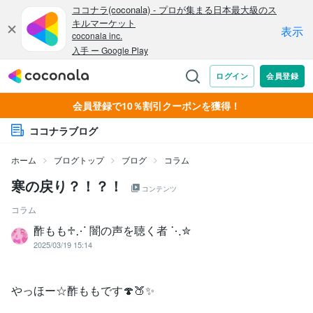
会員登録で10％割引クーポンを獲得！
ココナラブログ
ホーム
ブログトップ
ブログ
コラム
寒の戻り？！？！
コンテンツ
コラム
酢もも♱⋰ 闇の声を聴く者 ⋱✮
2025/03/19 15:14
やっほー☆酢ももです🍄🍑✨