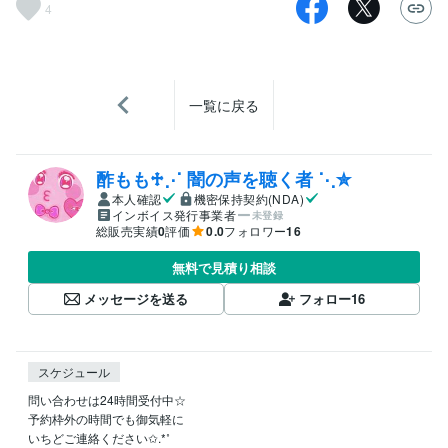
4
一覧に戻る
酢もも♱⋰ 闇の声を聴く者 ⋱✮
本人確認
機密保持契約(NDA)
インボイス発行事業者
未登録
総販売実績
0
評価
0.0
フォロワー
16
無料で見積り相談
メッセージを送る
フォロー
16
スケジュール
問い合わせは24時間受付中☆

予約枠外の時間でも御気軽に

いちどご連絡ください✩.*˚