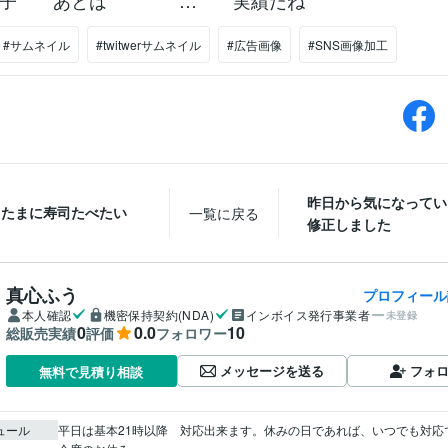
調子 あとは … 実績だね
#サムネイル
#twitwerサムネイル
#広告画像
#SNS画像加工
昨日から気になってい
たまに寿司たべたい
一覧に戻る
修正しました
真心ふう
プロフィール
本人確認
機密保持契約(NDA)
インボイス発行事業者
未登録
0
0.0
10
総販売実績
評価
フォロワー
メッセージを送る
フォ
無料で見積り相談
ュール
平日は基本21時以降　対応出来ます。休みの日であれば、いつでも対応で