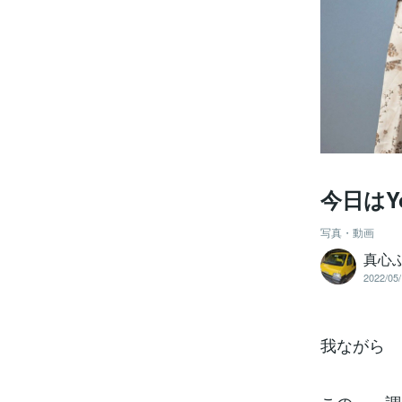
今日はY
写真・動画
真心
2022/05/
我なが