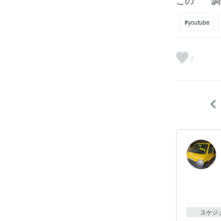
この 
#youtube
2
スケジ