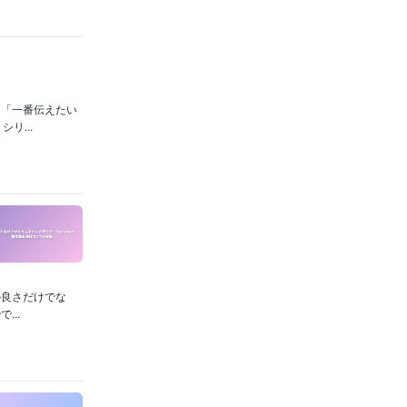
」「一番伝えたい
リ...
の良さだけでな
..