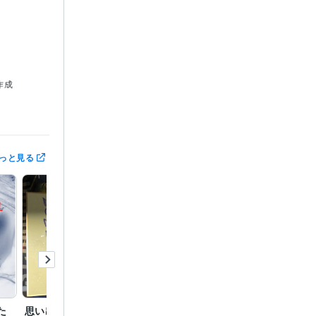
作成　
人）
アンガ
っと見る
た
思い出カード
インスタグラム の ス
YOU