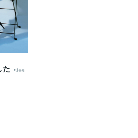
した
告知