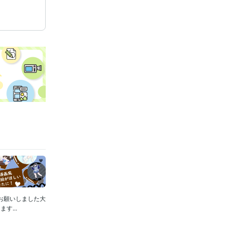
トーリー画像
作成し
度 10
お願いしました大
...