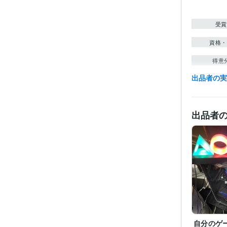
受賞
資格・
得意
出品者の
出品者
自分のゲ