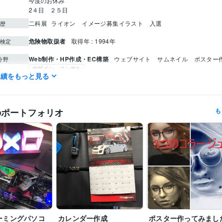
今度のお休み

二科展
ライオン　イメージ募集イラスト　入選
歴
危険物取扱者
取得年 : 1994年
検定
Web制作・HP作成・EC構築
ウェブサイト　サムネイル　ポスター
分野
デザイン コンサル
実績をもっと見る
Web制作・HP作成・EC構築
　インスタグラム（フォロー１０７７
ーマネジメント
ブログアフィリエイト
絵画
パソコンの組み立て
悩み解決
料理
のポートフォリオ
も
ーミングパソコ
カレンダー作成
ポスター作ってみまし