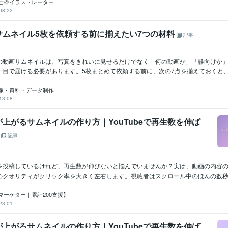
士＠イラストレーター
08:22
サムネイル5枚を依頼する前に揃えたい7つの材料
記事
の動画サムネイルは、写真をきれいに見せるだけでなく「何の動画か」「誰向けか
目で届ける必要があります。5枚まとめて依頼する前に、次の7点を揃えておくと、シ
画像・資料・データ制作
13:08
上がるサムネイルの作り方｜YouTubeで再生数を伸ば
訣
記事
動画を投稿しているけれど、再生数が伸びないと悩んでいませんか？実は、動画の内容
のクオリティがクリック率を大きく左右します。視聴者はスクロール中のほんの数秒で.
マーケター｜累計200支援】
23:01
上がるサムネイルの作り方｜YouTubeで再生数を伸ば