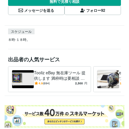
無料で見積り相談
メッセージを送る
フォロー
92
スケジュール
８時-１８時。
出品者の人気サービス
Tooliz eBay 無在庫ツール 提
eBa
供します 満枠時は要相談 フ
ツー
リマ/ECサイト 高速出品 自動
リ、
4.9
(694)
2,500
円
5.0
在庫管理
ドオ
能