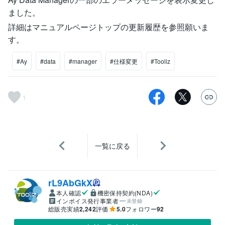
ました。
詳細はマニュアルページトップの更新履歴を参照願いま
す。
#Ay
#data
#manager
#仕様変更
#Tooliz
1
一覧に戻る
rL9AbGkX
本人確認
機密保持契約(NDA)
インボイス発行事業者
未登録
総販売実績
2,242
評価
5.0
フォロワー
92