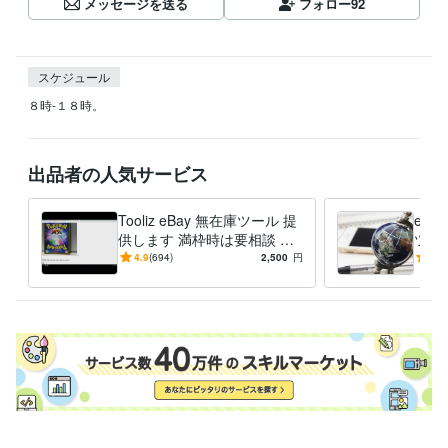
メッセージを送る
フォロー
92
スケジュール
８時-１８時。
出品者の人気サービス
Tooliz eBay 無在庫ツール 提
eBa
供します 満枠時は要相談 フ
ツー
リマ/ECサイト 高速出品 自動
リ、
4.9
(694)
2,500
円
5.0
在庫管理
ドオ
能