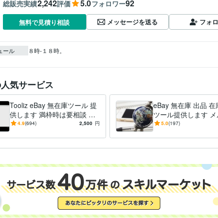
2,242
5.0
92
総販売実績
評価
フォロワー
メッセージを送る
フォ
無料で見積り相談
ュール
８時-１８時。
の人気サービス
Tooliz eBay 無在庫ツール 提
eBay 無在庫 出品 
供します 満枠時は要相談 フ
ツール提供します メ
リマ/ECサイト 高速出品 自動
リ、ヤフオク、ラク
4.9
(694)
2,500
円
5.0
(197)
在庫管理
ドオフの出品・在庫
能