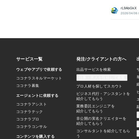
rL9AbGkX
2026/04/06 