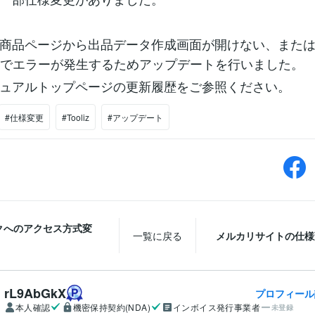
商品ページから出品データ作成画面が開けない、またはMerc
nagerでエラーが発生するためアップデートを行いました。
ュアルトップページの更新履歴をご参照ください。
#仕様変更
#Tooliz
#アップデート
クへのアクセス方式変
一覧に戻る
メルカリサイトの仕様
rL9AbGkX
プロフィール
本人確認
機密保持契約(NDA)
インボイス発行事業者
未登録