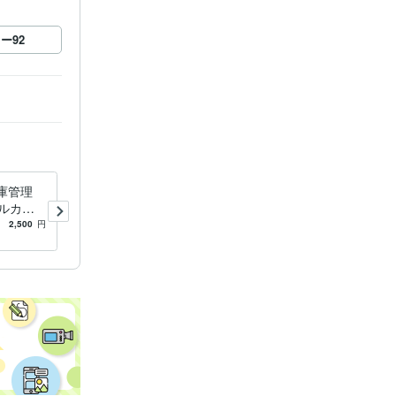
ロー
92
在庫管理
Tooliz eBay 無在庫ツール 提
ルカ
供します Amazon/フリマ/EC
マ、ハー
出品/在庫管理 無料機能多数
2,500
円
5.0
(327)
4,500
円
管理が可