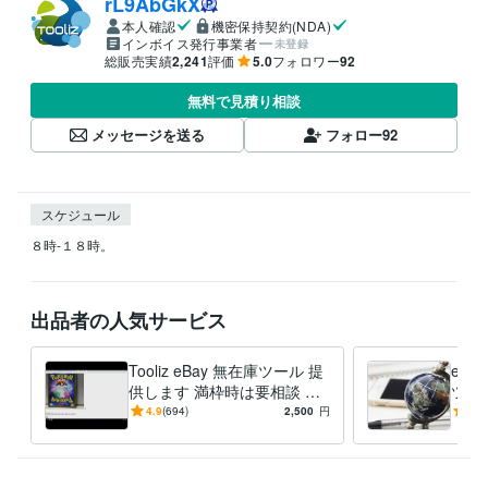
rL9AbGkX
本人確認
機密保持契約(NDA)
インボイス発行事業者
未登録
総販売実績
2,241
評価
5.0
フォロワー
92
無料で見積り相談
メッセージを送る
フォロー
92
スケジュール
８時-１８時。
出品者の人気サービス
Tooliz eBay 無在庫ツール 提
eBa
供します 満枠時は要相談 フ
ツー
リマ/ECサイト 高速出品 自動
リ、
4.9
(694)
2,500
円
5.0
在庫管理
ドオ
能