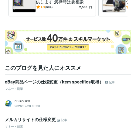
供します 満枠時は要相談 フ
ツー
リマ/ECサイト 高速出品 自動
リ、
4.9
(694)
2,500
円
5.0
在庫管理
ドオ
能
このブログを見た人にオススメ
eBay商品ページの仕様変更（Item specifics取得）
記事
マネー・副業
rL9AbGkX
2026/07/28 06:30
メルカリサイトの仕様変更
記事
マネー・副業