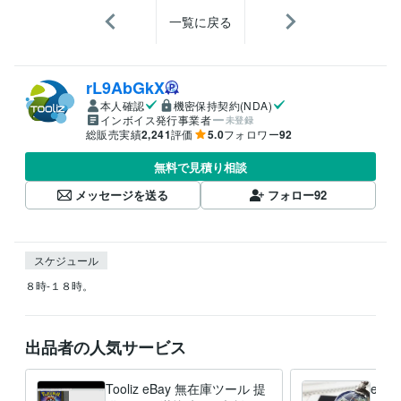
一覧に戻る
rL9AbGkX
本人確認
機密保持契約(NDA)
インボイス発行事業者
未登録
総販売実績
2,241
評価
5.0
フォロワー
92
無料で見積り相談
メッセージを送る
フォロー
92
スケジュール
８時-１８時。
出品者の人気サービス
Tooliz eBay 無在庫ツール 提
eBa