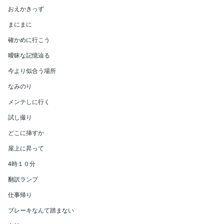
おえかきっず
まにまに
確かめに行こう
曖昧な記憶辿る
今より似合う場所
なみのり
メンテしに行く
試し撮り
どこに挿すか
屋上に昇って
4時１０分
翻訳ランプ
仕事帰り
ブレーキなんて踏まない