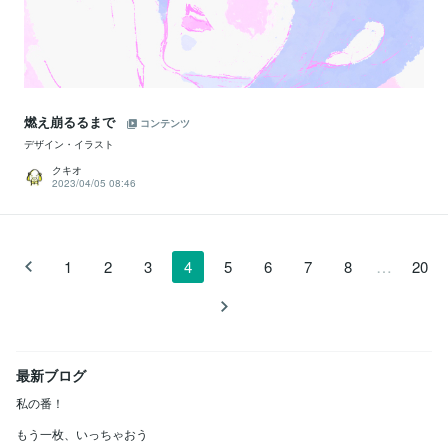
燃え崩るるまで
コンテンツ
デザイン・イラスト
クキオ
2023/04/05 08:46
…
1
2
3
4
5
6
7
8
20
最新ブログ
私の番！
もう一枚、いっちゃおう