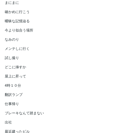
まにまに
確かめに行こう
曖昧な記憶辿る
今より似合う場所
なみのり
メンテしに行く
試し撮り
どこに挿すか
屋上に昇って
4時１０分
翻訳ランプ
仕事帰り
ブレーキなんて踏まない
出社
最近建ったビル