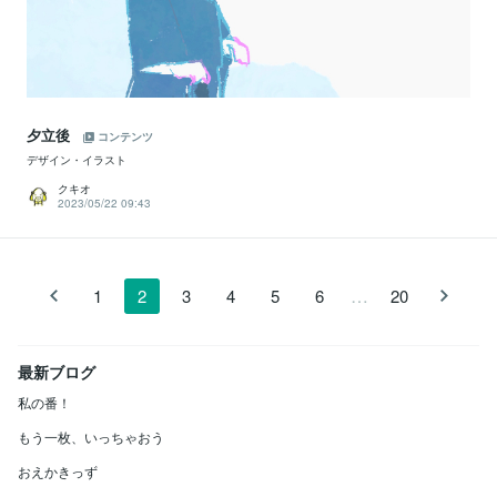
夕立後
コンテンツ
デザイン・イラスト
クキオ
2023/05/22 09:43
…
1
2
3
4
5
6
20
最新ブログ
私の番！
もう一枚、いっちゃおう
おえかきっず