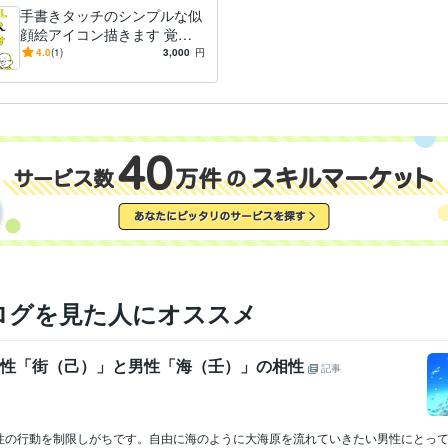
手書きタッチのシンプルな似
顔絵アイコン描きます 覚え
やすく・親しみやすい似顔絵
4.0
(1)
3,000
円
をご提供いたします。
ログを見た人にオススメ
 女性「街（己）」と男性「海（壬）」の相性
記事
性の行動を制限しがちです。自由に海のように大海原を流れていきたい男性にとっ