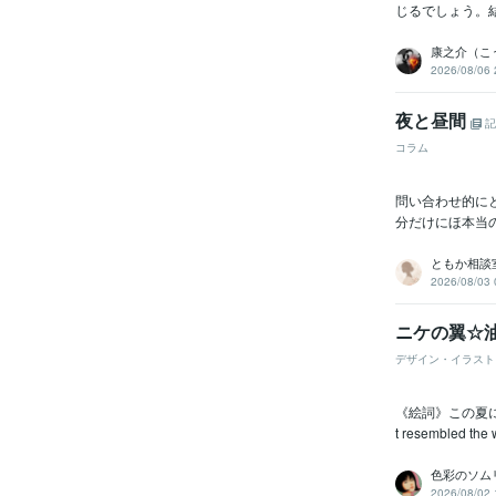
じるでしょう。
康之介（こ
2026/08/06 
夜と昼間
記
コラム
問い合わせ的に
分だけにほ本当の
ともか相談
2026/08/03 
ニケの翼☆油彩
デザイン・イラスト
《絵詞》この夏に少年は
t resembled the w
色彩のソム
2026/08/02 