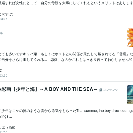
結婚すれば女性にとって、自分の母親を大事にしてくれるというメリットはありますが
うのすけ）
23:06
事
とても多いですキャバ嬢、もしくはホストとの関係が果たして騙されてる「営業」
自分をさらけ出してくれる...「恋愛」なのかこれもはっきり言ってわかりません私も.
室
03:50
画【少年と海】～A BOY AND THE SEA～
コンテンツ
ニケの翼のような雲から勇気をもらったThat summer, the boy drew courage fro
ings ...
リエ（画家）
11:55