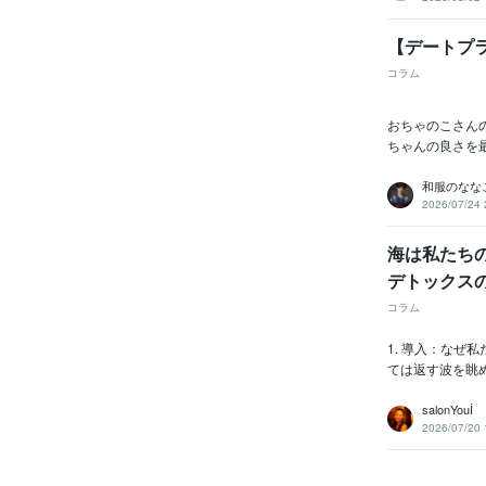
【デートプ
コラム
おちゃのこさん
ちゃんの良さを
和服のなな
2026/07/24 
海は私たち
デトックス
コラム
1. 導入：な
ては返す波を眺
salonYouİ
2026/07/20 