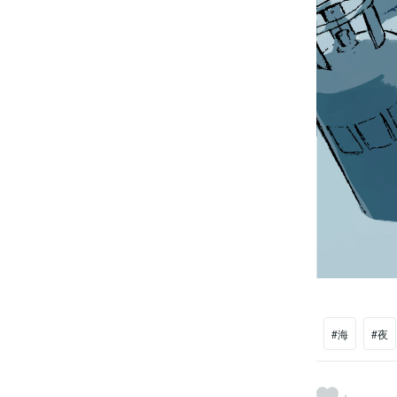
#海
#夜