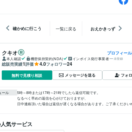
確かめに行こう
一覧に戻る
おえかきっず
クキオ
プロフィール
本人確認
機密保持契約(NDA)
インボイス発行事業者
未登録
1
4.0
24
総販売実績
評価
フォロワー
メッセージを送る
フォ
無料で見積り相談
ュール
5時～8時または17時～21時でしたら返信可能です。

なるべく早めの返信を心がけておりますが、

日中連絡頂いた場合は返信が遅くなる場合があります。ご了承くださいm(
の人気サービス