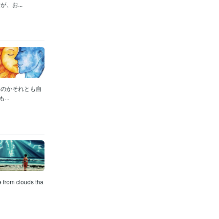
、お...
なのかそれとも自
..
m clouds tha