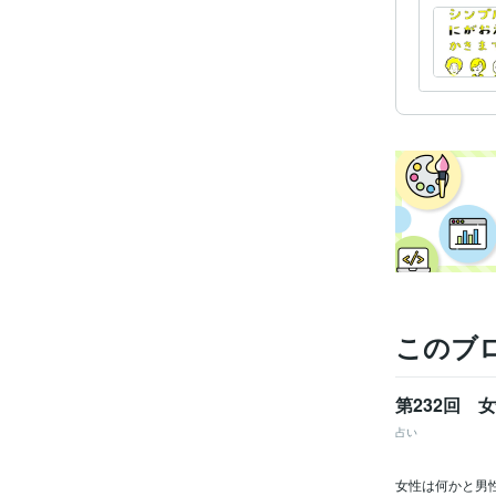
このブ
第232回
占い
女性は何かと男