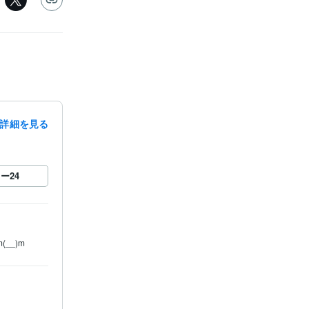
詳細を見る
ロー
24
__)m