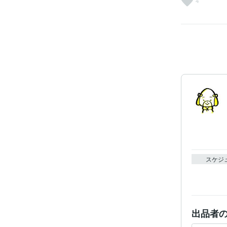
4
スケジ
出品者