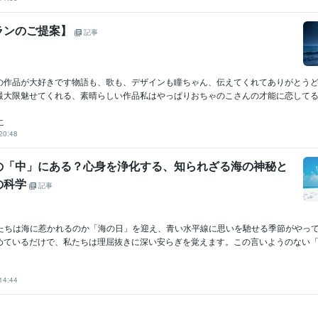
ランのご提案】
記事
の作品が大好きです物語も、歌も、デザインも瞳ちゃん、伝えてくれてありがとう
最大限魅せてくれる、素晴らしい作品私はやっぱりおちゃのこさんの才能に恋してるお
こ
20:48
の「中」にある？心身を浄化する、知られざる海の神秘と
の科学
記事
ぜ私たちは海に惹かれるのか「海の日」を迎え、青い水平線に思いを馳せる季節がやっ
めているだけで、私たちは理屈抜きに深い安らぎを覚えます。この言いようのない「懐.
14:44