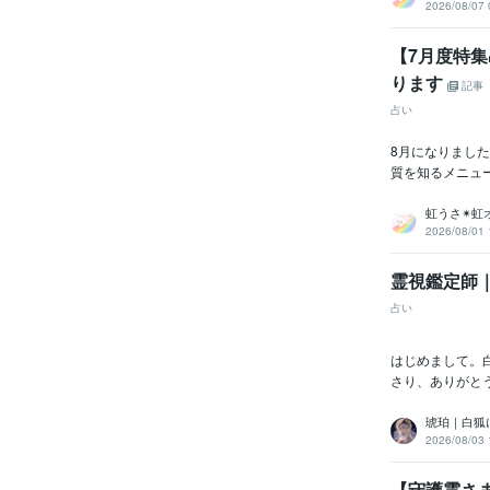
2026/08/07 
【7月度特
ります
記事
占い
8月になりました
質を知るメニュ
虹うさ✴︎虹
2026/08/01 
霊視鑑定師
占い
はじめまして。
さり、ありがと
琥珀｜白狐
2026/08/03 
【守護霊さ