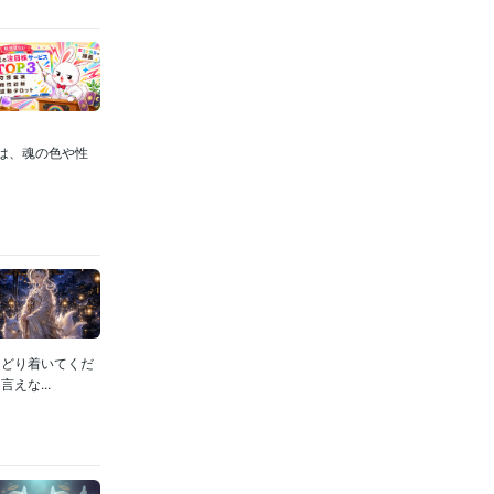
月は、魂の色や性
たどり着いてくだ
えな...