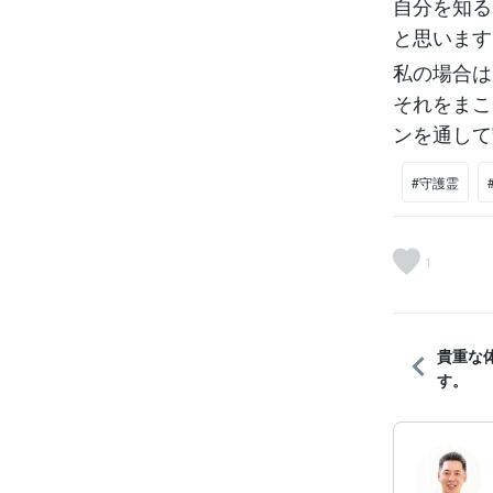
自分を知る
と思います
私の場合は
それをまこ
ンを通して
#守護霊
1
貴重な
す。