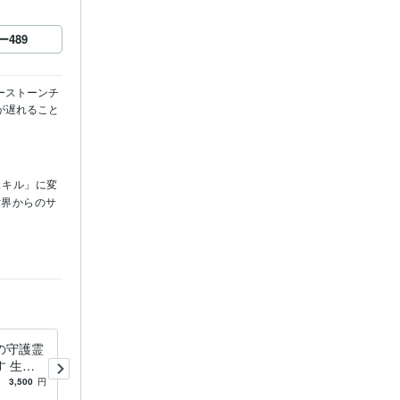
ー
489
ーストーンチ
が遅れること
スキル」に変
世界からのサ
こと
の守護霊
あなたの守護霊（ガイド）か
 生年
らのメッセージを届けます
計学占い
守護霊と繋がり「今」あなた
3,500
円
5.0
(329)
2,500
円
に伝えたいメッセージを届け