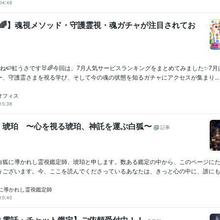
04:49
集🌈】魂視メソッド・守護霊視・魂ガチャが注目されてお
ね🍉虹うさです🐰🌈今回は、7月人気サービスランキングをまとめてみました✨7
ー、守護霊さまを視る学び、そして今の魂の状態を知るガチャにアクセスが集まり...
オフィス
15:38
｜琥珀 〜心を視る琥珀、神託を運ぶ白狐〜
記事
白狐に導かれし霊視鑑定師、琥珀と申します。数ある鑑定の中から、このページに
うございます。今、ここを読んでくださっているあなたは、きっと心の中に、誰にも言
に導かれし霊視鑑定師
10:40
ま電話・チャット鑑定】ご依頼受付中！！