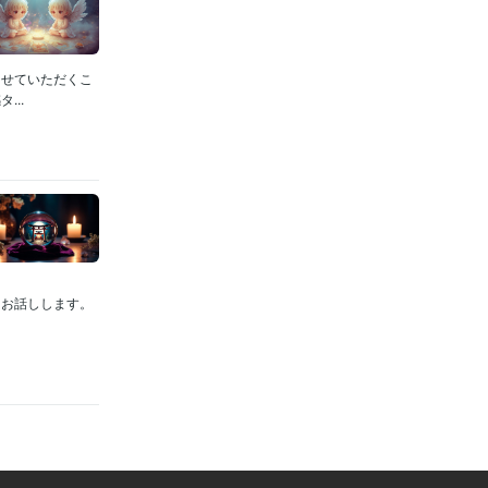
させていただくこ
..
てお話しします。