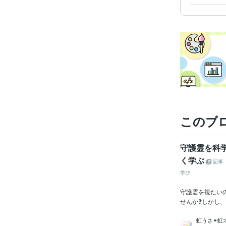
このブ
守護霊を科
く学ぶ
記事
学び
守護霊を視たい
せんか❓️しかし
虹うさ✴︎虹