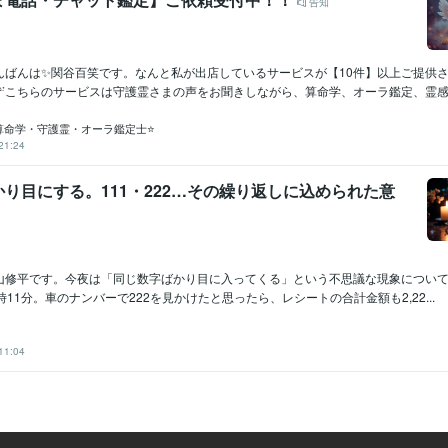
告知
んばんは✨関谷百笑です。なんと私が出店しているサービスが【10件】以上ご提供
こちらのサービスは守護霊さまの声をお聞きしながら、算命学、オーラ鑑定、霊感タ.
算命学・守護霊・オーラ鑑定士⭐
21:24
り目にする。111・222…その繰り返しに込められた意
山修平です。今夜は「同じ数字ばかり目に入ってくる」という不思議な現象につい
時11分。車のナンバーで222を見かけたと思ったら、レシートの合計金額も2,22...
11:04