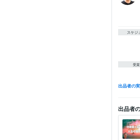
スケジ
受賞
出品者の
得意
出品者