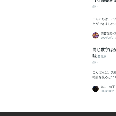
占い
こんにちは、ご
とができました
関谷百笑⭐
2026/08/01 
同じ数字ばか
味
記事
占い
こんばんは。丸
時計を見ると11
丸山 修平
2026/08/01 