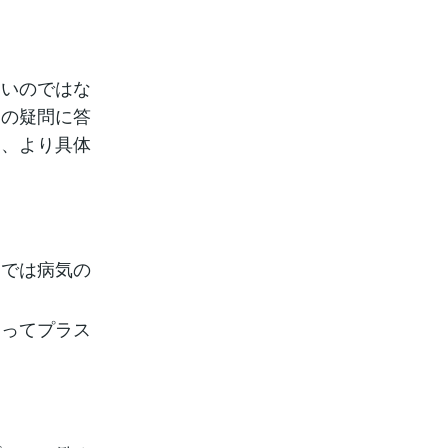
ないのではな
その疑問に答
て、より具体
までは病気の
とってプラス