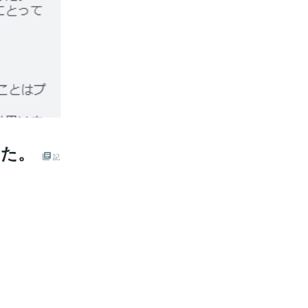
した。
記