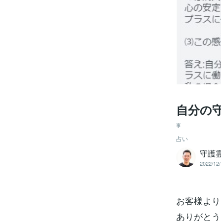
自分の
事
占い
守護
2022/12/
お客様より
ありがとう