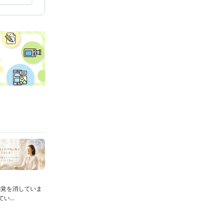
ます
感覚を消していま
...