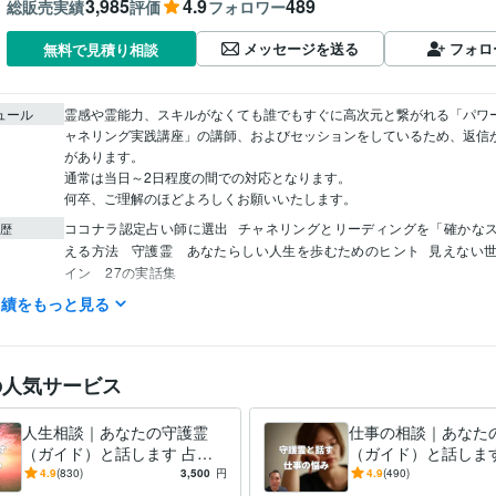
3,985
4.9
489
総販売実績
評価
フォロワー
メッセージを送る
フォロ
無料で見積り相談
ュール
霊感や霊能力、スキルがなくても誰でもすぐに高次元と繋がれる「パワ
ャネリング実践講座」の講師、およびセッションをしているため、返信
があります。

通常は当日～2日程度の間での対応となります。

何卒、ご理解のほどよろしくお願いいたします。
ココナラ認定占い師に選出
チャネリングとリーディングを「確かな
歴
える方法
 守護霊　あなたらしい人生を歩むためのヒント
見えない
イン　27の実話集
実績をもっと見る
占い
クライアントの守護霊（ガイド）と話すこと
分野
恋愛
仕事
結婚
人間関係
お金
ビジネス
悩み相談・カウンセリング
クライアントの守護霊（ガイド）と話す
動物
ペット
話す
相談
人生
悩み
の人気サービス
人生相談｜あなたの守護霊
仕事の相談｜あなた
（ガイド）と話します 占い
（ガイド）と話します
依存、ジプシーになってませ
月日、姓名不要。統
4.9
(830)
3,500
円
4.9
(490)
んか？その苦しみから解放し
とは異なります