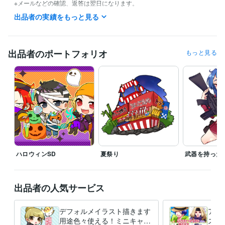
※メールなどの確認、返答は翌日になります。
出品者の実績をもっと見る
経験職種
イラストレーター・漫画家 / イラストレーター
経験年数 : 15年
得意分野
出品者のポートフォリオ
もっと見る
イラスト作成・漫画制作
ミニキャラ（SD）
アイコン（通常・ミニ
キャラ）
イラスト
イラスト
ミニキャラ
デフォルメ
アイコン
SD
グッズ
ハロウィンSD
夏祭り
武器を持った
出品者の人気サービス
デフォルメイラスト描きます
アイ
用途色々使える！ミニキャラ
スト