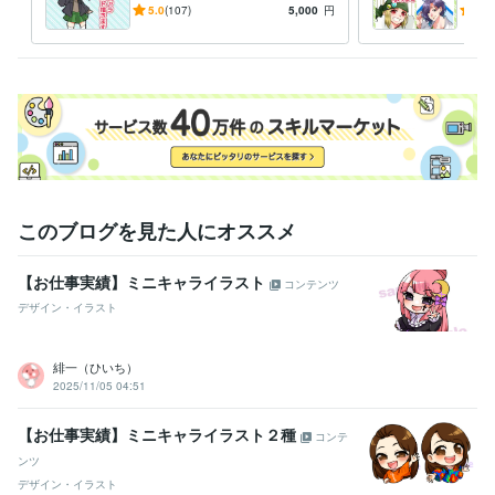
イラスト制作します！
観賞
5.0
(107)
5,000
円
5.0
用頂
このブログを見た人にオススメ
【お仕事実績】ミニキャライラスト
コンテンツ
デザイン・イラスト
緋一（ひいち）
2025/11/05 04:51
【お仕事実績】ミニキャライラスト２種
コンテ
ンツ
デザイン・イラスト