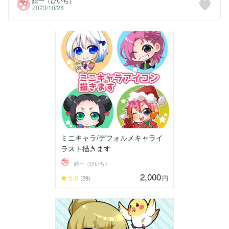
緋一（ひいち）
2023/10/28
ミニキャラ/デフォルメキャライ
ラスト描きます
緋一（ひいち）
2,000
5.0
円
(29)