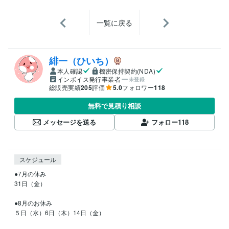
一覧に戻る
緋一（ひいち）
本人確認
機密保持契約(NDA)
インボイス発行事業者
未登録
総販売実績
205
評価
5.0
フォロワー
118
無料で見積り相談
メッセージを送る
フォロー
118
スケジュール
●7月の休み

31日（金）

●8月のお休み

５日（水）6日（木）14日（金）
