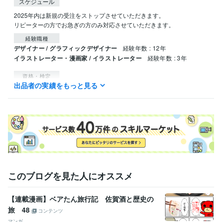
スケジュール
2025年内は新規の受注をストップさせていただきます。

リピーターの方でお急ぎの方のみ対応させていただきます。
経験職種
デザイナー / グラフィックデザイナー
経験年数 : 12年
イラストレーター・漫画家 / イラストレーター
経験年数 : 3年
資格・検定
出品者の実績をもっと見る
色彩検定3級
取得年 : 2015年
DTPエキスパート
取得年 : 2002年
ビジネス・クリエイティブツール
Adobe Photoshop:10年
Adobe Illustrator:5年
Procreate:3年
Adobe Fresco:0年
得意分野
イラスト作成・漫画制作
イラスト入りのチラシデザイン
小さいイラ
スト、4コママンガ
このブログを見た人にオススメ
個人店 ビジネス
【連載漫画】ベアたん旅行記 佐賀酒と歴史の
旅 48
コンテンツ
マンガ