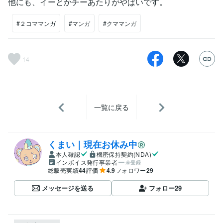
他にも、イーとかチーあたりがやばいです。
#２コママンガ
#マンガ
#クママンガ
14
一覧に戻る
くまい｜現在お休み中
本人確認
機密保持契約(NDA)
インボイス発行事業者
未登録
総販売実績
44
評価
4.9
フォロワー
29
メッセージを送る
フォロー
29