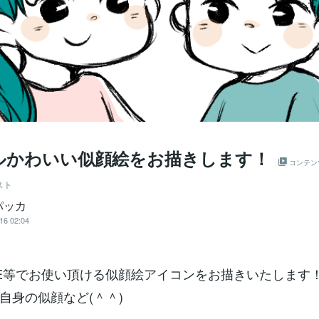
ルかわいい似顔絵をお描きします！
コンテン
スト
パッカ
16 02:04
INE等でお使い頂ける似顔絵アイコンをお描きいたします
自身の似顔など(＾＾)