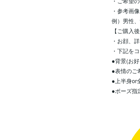
・ご希望の
・参考画像
例）男性、
【ご購入後
・お顔、詳
・下記をコ
●背景(お好
●表情のご
●上半身o
●ポーズ指