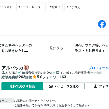
#イラスト
#イラストレーター
#可愛い
#にがおえ
等のサムネやヘッダーの
SNS、ブログ等、ヘ
一覧に戻る
をお描きいたし...
ラストをお描きます！
アルパッカ
プロフィール
本人確認
機密保持契約(NDA)
インボイス発行事業者
未登録
263
5.0
163
総販売実績
評価
フォロワー
メッセージを送る
フォロ
無料で見積り相談
ュール
お気軽にお問合せくださいませ。

ご連絡を頂いてから24時間以内にお返事をさせて頂きます！
