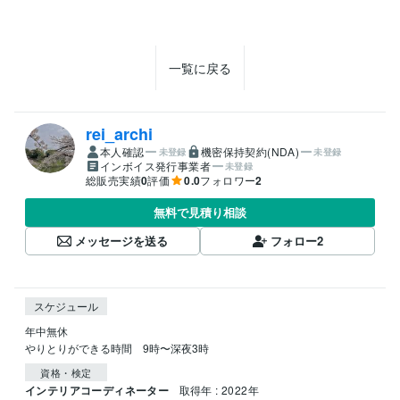
一覧に戻る
rei_archi
本人確認
機密保持契約(NDA)
未登録
未登録
インボイス発行事業者
未登録
総販売実績
0
評価
0.0
フォロワー
2
無料で見積り相談
メッセージを送る
フォロー
2
スケジュール
年中無休　

やりとりができる時間　9時〜深夜3時
資格・検定
インテリアコーディネーター
取得年 : 2022年