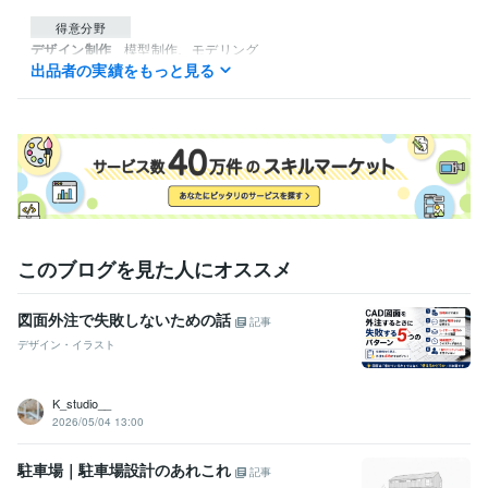
得意分野
デザイン制作
模型制作、モデリング
出品者の実績をもっと見る
仕事 課題 勉強
このブログを見た人にオススメ
図面外注で失敗しないための話
記事
デザイン・イラスト
K_studio__
2026/05/04 13:00
駐車場｜駐車場設計のあれこれ
記事