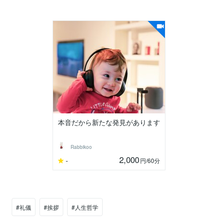
本音だから新たな発見があります
Rabbikoo
2,000
-
円
/60分
#礼儀
#挨拶
#人生哲学