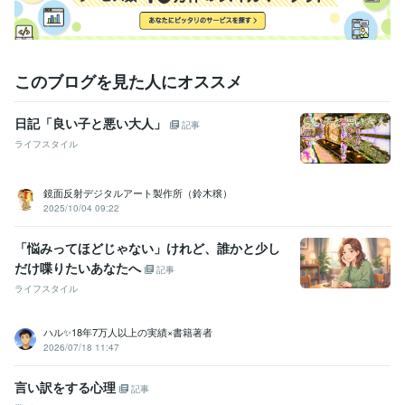
このブログを見た人にオススメ
日記「良い子と悪い大人」
記事
ライフスタイル
鏡面反射デジタルアート製作所（鈴木穣）
2025/10/04 09:22
「悩みってほどじゃない」けれど、誰かと少し
だけ喋りたいあなたへ
記事
ライフスタイル
ハル✨18年7万人以上の実績×書籍著者
2026/07/18 11:47
言い訳をする心理
記事