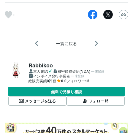
0
一覧に戻る
Rabbikoo
本人確認
機密保持契約(NDA)
未登録
インボイス発行事業者
未登録
総販売実績
0
評価
0.0
フォロワー
15
無料で見積り相談
メッセージを送る
フォロー
15