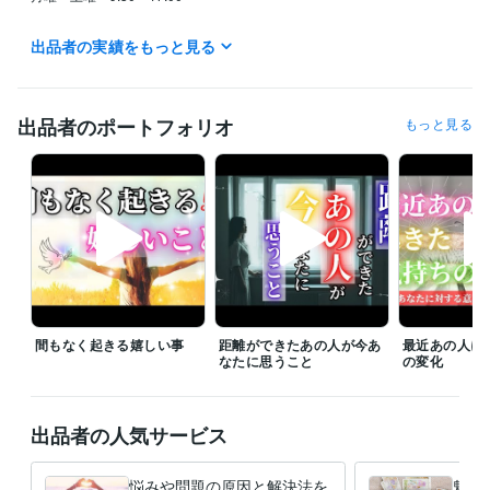
■電話鑑定

出品者の実績をもっと見る
平日　10:00～13:00  

※スケジュールの合間で「今すぐ電話」を解放する場合があります。

■休業日

出品者のポートフォリオ
もっと見る
日曜・祝祭日  

（出張鑑定など別活動に専念するため、ココナラでの対応はお休みとな
ります）

【ご連絡について】

鑑定前の段階で当方からの連絡後、3日間ご返信がない場合はお取引をキ
ャンセルさせて頂きます。  

また、鑑定書納品後はココナラの仕様により3日経過すると自動的にトー
クルームがクローズされますのでご了承ください。
経験職種
間もなく起きる嬉しい事
距離ができたあの人が今あ
最近あの人に
クリエイター / ライター・編集
経験年数 : 5年
なたに思うこと
の変化
経営・マネジメント / 経営者・CEO・COO
経験年数 : 5年
ライフスタイル・その他 / 占い師
経験年数 : 10年
ライフスタイル・その他 / 講師・インストラクター
経験年数 : 15年
出品者の人気サービス
ライフスタイル・その他 / アドバイザー
経験年数 : 10年
悩みや問題の原因と解決法を
魅綬
受賞歴