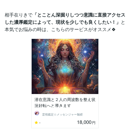
相手在りきで
「とことん深掘りしつつ意識に直接アクセス
した濃厚鑑定によって、現状を少しでも良くしたい！」
と
本気でお悩みの時は、こちらのサービスがオススメ🍀
潜在意識と２人の周波数を整え状
況好転へと導きます
霊視鑑定☆メッセンジャー魅綬
18,000
-
円