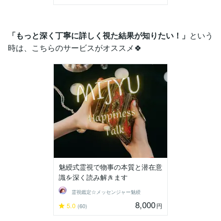
「もっと深く丁寧に詳しく視た結果が知りたい！」
という
時は、こちらのサービスがオススメ🍀
魅綬式霊視で物事の本質と潜在意
識を深く読み解きます
霊視鑑定☆メッセンジャー魅綬
8,000
5.0
円
(60)