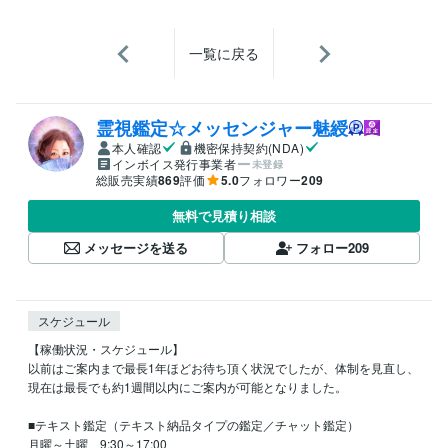
一覧に戻る
霊視鑑定☆メッセンジャー魅綬
本人確認
機密保持契約(NDA)
インボイス発行事業者
未登録
総販売実績
869
評価
5.0
フォロワー
209
無料で見積り相談
メッセージを送る
フォロー
209
スケジュール
【稼働状況・スケジュール】

以前はご案内まで最長1年ほどお待ち頂く状況でしたが、体制を見直し、
現在は最長でも約1週間以内にご案内が可能となりました。

■テキスト鑑定（テキスト納品タイプの鑑定／チャット鑑定）

月曜～土曜　9:30～17:00
