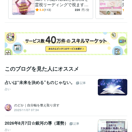
霊視リーディングで視ます
景を
Amazonプライム（執筆作品）にてベストセラー３冠達成
過去の記憶と経緯～現状の糸
状況
5.0
(113)
220
円
/分
5.0
を辿り、問題解消をサポート
取る
資格・検定
✨
示し
中学校教諭免許
取得年 : 2007年
小学校教諭免許
取得年 : 2007年
秘書技能検定
取得年 : 2008年
ビジネス・クリエイティブツール
Word:20年
STORES:3年
VLLO:4年
Canva:3年
Excel:20年
PowerPoint:20年
Google Analytics:4年
ChatGPT:1年
Filmora:1年
iMovie:1年
このブログを見た人にオススメ
得意分野
占い
様々なカードを使ったカードリーディング
霊視・オーラ視によ
占いは“未来を決める”ものじゃない。
記事
る鑑定
占い
語学力
韓国語
日常会話レベル
のどか｜自分軸を整え取り戻す
2025/11/07 07:34
2026年8月7日☆銀河の導（運勢）
記事
占い