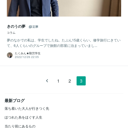
きのうの夢
記事
コラム
夢のなかでの私は、学生でしたね。たぶん15歳くらい。修学旅行にきてい
て、6人くらいのグループで旅館の部屋に泊まっていまし...
たくみん★勤労学生
2022/12/26 22:05
1
2
3
最新ブログ
落ち着いた大人が行きつく先
ほつれた糸をほぐす人生
当たり前にあるもの