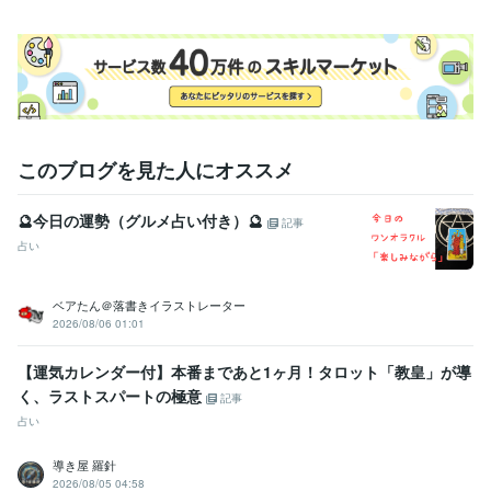
ドット絵職人
取得年 : 2013年
Ymca
取得年 : 2010年
seed美術研究所
取得年 : 2012年
エガコ
取得年 : 2020年
広島美術研究所
取得年 : 2012年
ココナラ売り上げ10
取得年 : 2022年
星座占い
取得年 : 2023年
このブログを見た人にオススメ
オラクルカード
取得年 : 2023年
電話占い
取得年 : 2023年
🔮今日の運勢（グルメ占い付き）🔮
記事
得意分野
占い
占い
オラクルカード
星座占い
占い
オラクルカード
タロットカード
星座占い
スピリチュアル
鑑定
質問無制限
恋占い
旅先鑑定
健康占い
ベアたん＠落書きイラストレーター
占い
生活改善向けの占い
2026/08/06 01:01
占い
総合
人間関係
悩み
星座
金運
健康運
対人運
スピリチュアル
タロット
【運気カレンダー付】本番まであと1ヶ月！タロット「教皇」が導
く、ラストスパートの極意
記事
占い
導き屋 羅針
2026/08/05 04:58