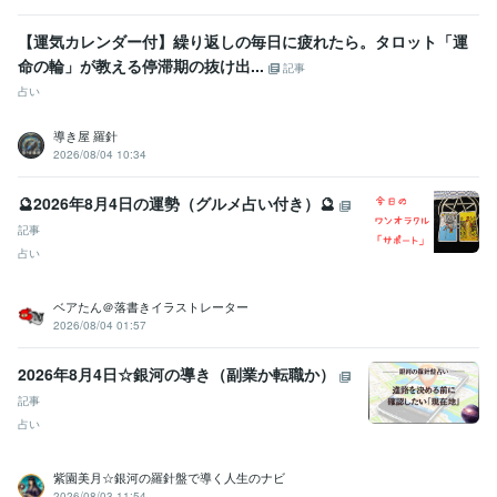
【運気カレンダー付】繰り返しの毎日に疲れたら。タロット「運
命の輪」が教える停滞期の抜け出...
記事
占い
導き屋 羅針
2026/08/04 10:34
🔮2026年8月4日の運勢（グルメ占い付き）🔮
記事
占い
ベアたん＠落書きイラストレーター
2026/08/04 01:57
2026年8月4日☆銀河の導き（副業か転職か）
記事
占い
紫園美月☆銀河の羅針盤で導く人生のナビ
2026/08/03 11:54