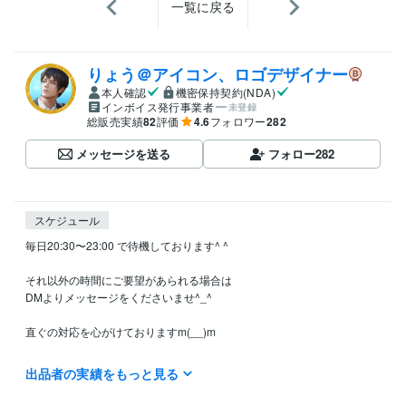
一覧に戻る
りょう＠アイコン、ロゴデザイナー
本人確認
機密保持契約(NDA)
インボイス発行事業者
未登録
総販売実績
82
評価
4.6
フォロワー
282
メッセージを送る
フォロー
282
スケジュール
毎日20:30〜23:00 で待機しております^ ^

それ以外の時間にご要望があられる場合は

DMよりメッセージをくださいませ^_^

直ぐの対応を心がけておりますm(__)m

♦︎作品のは基本1～3日間頂いております

出品者の実績をもっと見る
じっくり鑑定のご希望の方や解決まで時間を要する内容の場合は最低

5日以上頂いておりますため(＞人＜;)
