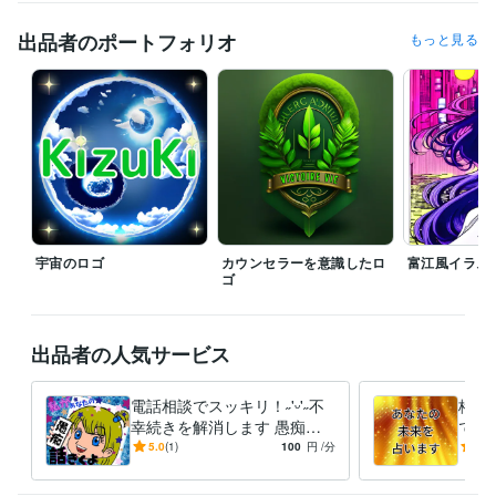
ご了承下さいませ^ ^

出品者のポートフォリオ
もっと見る
もしお急ぎ案件があられる場合は

DMよりメッセージにてご相談を購入前に

頂きたく思います。

宜しくお願いいたします(^_^)

ご希望の方はDMよりメッセージを下さい

宇宙のロゴ
カウンセラーを意識したロ
富江風イラス
受賞歴
ゴ
ものづくり夢づくりの書道
熊野の筆の里工房の筆祭りの書道
翠町中
学校の書写の勉強の書道
クラウドワークスのタスク作業の簡単な文
章
小学校からの日記
広島商工会議所のタイピング
ココナラの添削
出品者の人気サービス
ジャンルから学んだ数々のノウハウ
Kwスクールのブログ記事の勉
強
雑記ブログ
占い鑑定のメッセージ
電話相談でスッキリ！˶'ᵕ'˶不
格安
幸続きを解消します 愚痴や
で未
資格・検定
仕事の悩みが聞ける❗悔し
典付
自転車免許
取得年 : 1998年
5.0
(1)
100
円
/分
4.5
い・辛い、何でも話して下さ
見！
イラストレーター
取得年 : 2010年
い。
る。
食品配達
取得年 : 2022年